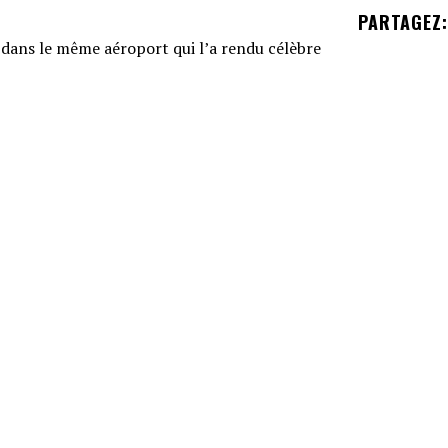
PARTAGEZ
:
teven Spielberg, est décédé dans l'aéroport de Pa
r.
en directeur musical des Petits Chanteurs du Mont
son est mort à 38 ans de complications de santé
ennifer Aniston, John Aniston, nous a quittés à 89