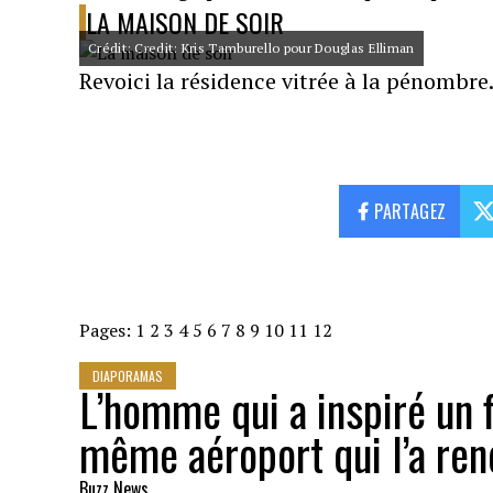
LA MAISON DE SOIR
Crédit: Credit: Kris Tamburello pour Douglas Elliman
Revoici la résidence vitrée à la pénombre
PARTAGEZ
Pages:
1
2
3
4
5
6
7
8
9
10
11
12
DIAPORAMAS
L’homme qui a inspiré un 
même aéroport qui l’a ren
Buzz News