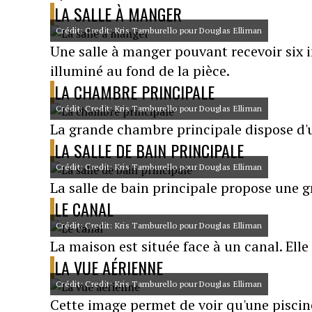
LA SALLE À MANGER
Crédit: Credit: Kris Tamburello pour Douglas Elliman
Une salle à manger pouvant recevoir six i
illuminé au fond de la pièce.
LA CHAMBRE PRINCIPALE
Crédit: Credit: Kris Tamburello pour Douglas Elliman
La grande chambre principale dispose d'u
LA SALLE DE BAIN PRINCIPALE
Crédit: Credit: Kris Tamburello pour Douglas Elliman
La salle de bain principale propose une 
LE CANAL
Crédit: Credit: Kris Tamburello pour Douglas Elliman
La maison est située face à un canal. Ell
LA VUE AÉRIENNE
Crédit: Credit: Kris Tamburello pour Douglas Elliman
Cette image permet de voir qu'une piscin