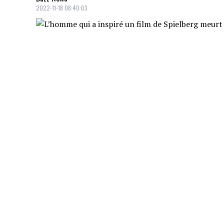
2022-11-18 08:40:03
L'homme qui a inspiré The Terminal, de S
qui l'a rendu célèbre dans le monde entie
GILBERT PATENAUDE
Crédit: Credit: chantresmusiciens.ca
Le chef d'orchestre, compositeur et anci
Royal est mort à 75 ans.
ANTHONY 'RUMBLE' JOHNSON
Crédit: Credit: IMAGN/USA Today
Le combattant UFC Anthony 'Rumble' John
JOHN ANISTON
Crédit: Credit: WENN/COVER
La star de Days of Our Lives et papa de J