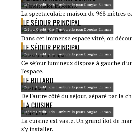
Crédit: Credit: Kris Tamburello pour Douglas Elliman
La spectaculaire maison de 968 mètres ca
LE SÉJOUR PRINCIPAL
Crédit: Credit: Kris Tamburello pour Douglas Elliman
Dans cet immense espace vitré, on découvr
LE SÉJOUR PRINCIPAL
Crédit: Credit: Kris Tamburello pour Douglas Elliman
Ce séjour lumineux dispose à gauche d'un
l'espace.
LE BILLARD
Crédit: Credit: Kris Tamburello pour Douglas Elliman
De l'autre côté du séjour, séparé par la c
LA CUISINE
Crédit: Credit: Kris Tamburello pour Douglas Elliman
La cuisine est vaste. Un grand îlot de ma
s'y installer.