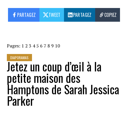
PARTAGEZ
TWEET
PARTAGEZ
COPIEZ
Pages:
1
2
3
4
5
6
7
8
9
10
DIAPORAMAS
Jetez un coup d’œil à la
petite maison des
Hamptons de Sarah Jessica
Parker
Buzz News
2022-09-10 08:27:46
PARTAGEZ
: