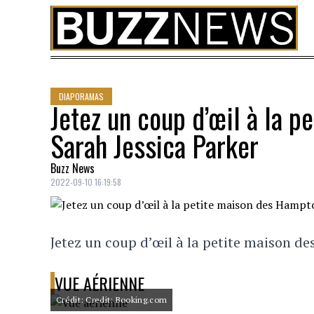
Skip to content
DIAPORAMAS
Jetez un coup d’œil à la 
Sarah Jessica Parker
Buzz News
2022-09-10 16:19:58
Jetez un coup d’œil à la petite maison d
VUE AÉRIENNE
Crédit: Credit: Booking.com