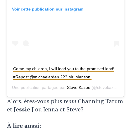
Voir cette publication sur Instagram
Come my children, I will lead you to the promised land!
#Repost @michaelarden ??? Mr. Manson.
Une publication partagée par
Steve Kazee
(@stevekazee) le
22
Alors, êtes-vous plus
team
Channing Tatum
et
Jessie J
ou Jenna et Steve?
À lire aussi: