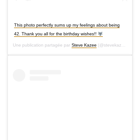
This photo perfectly sums up my feelings about being
42. Thank you all for the birthday wishes!!
Une publication partagée par
Steve Kazee
(@stevekazee) le
30