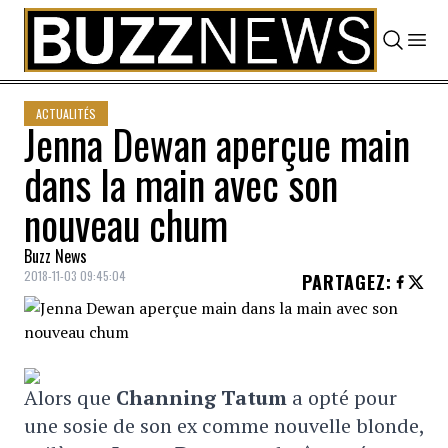
Skip to content
ACTUALITÉS
Jenna Dewan aperçue main
dans la main avec son
nouveau chum
Buzz News
2018-11-03 09:45:04
PARTAGEZ
:
Alors que
Channing Tatum
a opté pour
une sosie de son ex comme nouvelle blonde,