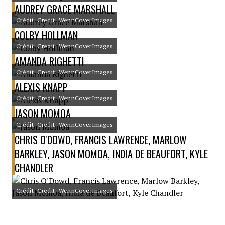
AUDREY GRACE MARSHALL
Crédit: Credit: WennCoverImages
COLBY HOLLMAN
Crédit: Credit: WennCoverImages
AMANDA RIGHETTI
Crédit: Credit: WennCoverImages
ALEXIS KNAPP
Crédit: Credit: WennCoverImages
JASON MOMOA
Crédit: Credit: WennCoverImages
CHRIS O'DOWD, FRANCIS LAWRENCE, MARLOW
BARKLEY, JASON MOMOA, INDIA DE BEAUFORT, KYLE
CHANDLER
Crédit: Credit: WennCoverImages