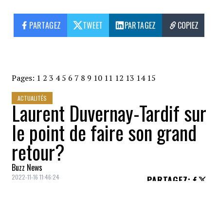
PARTAGEZ
TWEET
PARTAGEZ
COPIEZ
Pages:
1
2
3
4
5
6
7
8
9
10
11
12
13
14
15
ACTUALITÉS
Laurent Duvernay-Tardif sur
le point de faire son grand
retour?
Buzz News
2022-11-16 11:46:24
PARTAGEZ
: