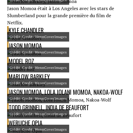
Jason Momoa était à Los Angeles avec les stars de
Slumberland pour la grande première du film de
Netflix.
KYLE CHANDLER
Crédit: Credit: WennCoverImages
JASON MOMOA
Crédit: Credit: WennCoverImages
MODEL ROZ
Crédit: Credit: WennCoverImages
MARLOW BARKLEY
Crédit: Credit: WennCoverImages
JASON MOMOA, LOLA IOLANI MOMOA, NAKOA-WOLF
Crédit: Credit: WennCoverImages
TODD GRINNELL, INDIA DE BEAUFORT
Crédit: Credit: WennCoverImages
WERUCHE OPIA
Crédit: Credit: WennCoverImages