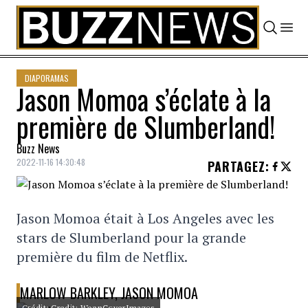
Skip to content
DIAPORAMAS
Jason Momoa s’éclate à la
première de Slumberland!
Buzz News
2022-11-16 14:30:48
PARTAGEZ
:
Jason Momoa était à Los Angeles avec les
stars de Slumberland pour la grande
première du film de Netflix.
MARLOW BARKLEY, JASON MOMOA
Crédit: Credit: WennCoverImages