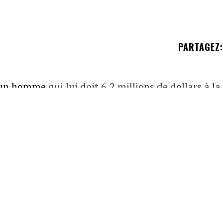
PARTAGEZ
:
d'un homme
qui lui doit 6,2 millions de dollars à la
seize a man's home after winning a $6
m
 by Monday »
arch 15, 2023