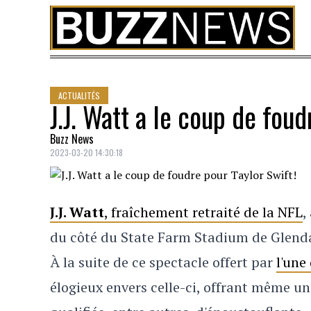
Skip to content
ACTUALITÉS
J.J. Watt a le coup de foud
Buzz News
2023-03-20 14:30:18
J.J. Watt
, fraîchement retraité de la NFL
,
du côté du
State Farm Stadium de Glendal
À la suite de ce spectacle offert par
l'une
élogieux envers celle-ci, offrant même u