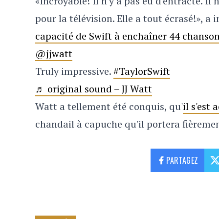
«Incroyable! Il n'y a pas eu d'entracte. Il
pour la télévision.
Elle a tout écrasé!», 
capacité de Swift à enchaîner 44 chanso
@jjwatt
Truly impressive.
#TaylorSwift
♬ original sound – JJ Watt
Watt a tellement été conquis, qu'
il s'est
chandail à capuche qu'il portera fièreme
PARTAGEZ