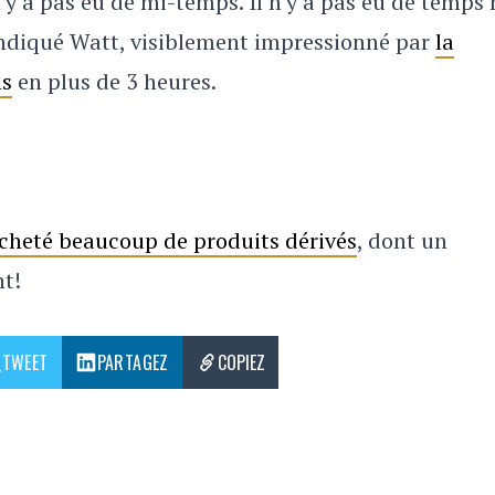
 n'y a pas eu de mi-temps. Il n'y a pas eu de temps
a indiqué Watt, visiblement impressionné par
la
ns
en plus de 3 heures.
 acheté beaucoup de produits dérivés
, dont un
nt!
TWEET
PARTAGEZ
COPIEZ