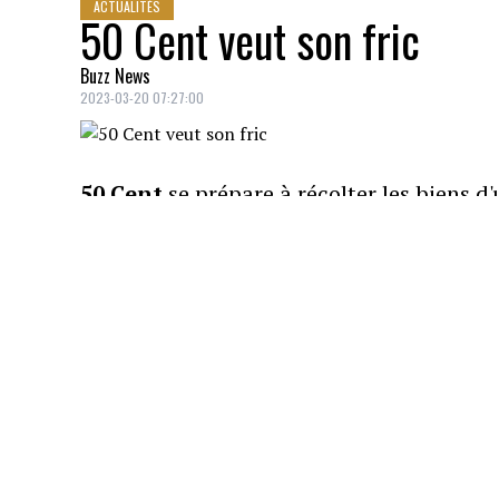
ACTUALITÉS
50 Cent veut son fric
Buzz News
2023-03-20 07:27:00
50 Cent
se prépare à récolter les biens 
suite d'un procès que le rappeur a gagné.
DETAILS: 50 Cent plans to 
million lawsuit against hi
« I need you out my house
https://t.co/YZ21688W8L
— XXL Magazine (@XXL)
M