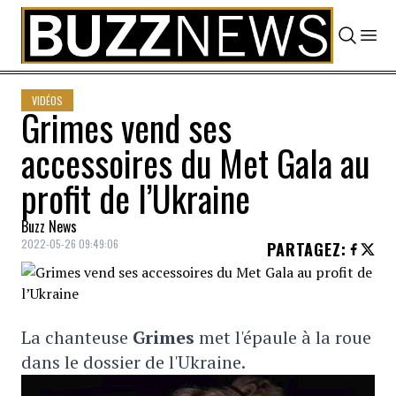
Skip to content
VIDÉOS
Grimes vend ses
accessoires du Met Gala au
profit de l’Ukraine
Buzz News
2022-05-26 09:49:06
PARTAGEZ
:
La chanteuse
Grimes
met l'épaule à la roue
dans le dossier de l'Ukraine.