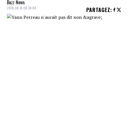
Buzz News
2018-08-16 08:38:04
PARTAGEZ
:
Yann Perreau
a un été bien occupé avec sa
tournée qui le conduit un peu partout au
Québec jusqu'en novembre et en cumulant
les apparitions dans des festivals et
événements, avec par exemple sa
prestation de lundi à
l'
International de
montgolfières de Saint-Jean-sur-
Richelieu
. Rencontré par
La Presse
entre
deux spectacles, le musicien a répondu à
des questions tantôt légères, tantôt
sérieuses, donnant entre autres son avis sur
le débat entourant
Kanata
et
SLAV
. Mais ce