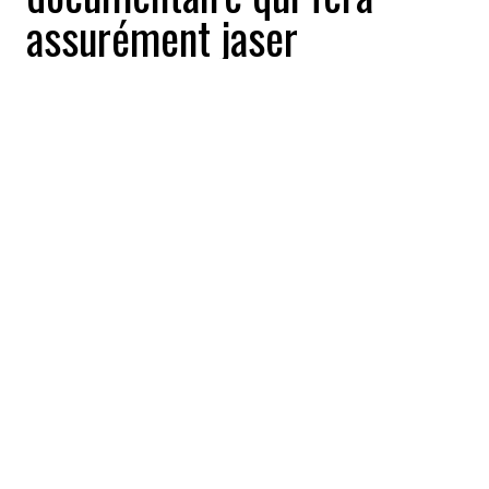
assurément jaser
Buzz News
2018-09-01 11:30:03
PARTAGEZ
:
Télé-Québec
nous présentait sa
programmation il y a quelques jours,
et on
y découvrait du même coup la présentation
d'un documentaire animé par
Pénélope
McQuade
diffusé le 3 octobre prochain :
Troller les trolls
.
Le titre nous offrait déjà un indice sur le
thème du reportage, mais jamais on aurait
pu avoir un meilleur aperçu que celui que
l'animatrice de
Les Échangistes
a partagé