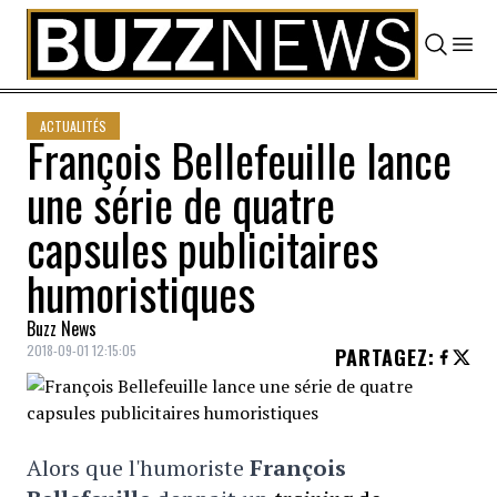
Skip to content
ACTUALITÉS
François Bellefeuille lance
une série de quatre
capsules publicitaires
humoristiques
Buzz News
2018-09-01 12:15:05
PARTAGEZ
:
Alors que l'humoriste
François