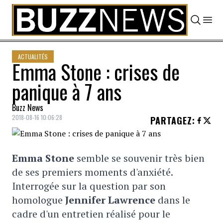
Skip to content
ACTUALITÉS
Emma Stone : crises de
panique à 7 ans
Buzz News
2018-08-16 10:06:28
PARTAGEZ
:
Emma Stone
semble se souvenir très bien
de ses premiers moments d'anxiété.
Interrogée sur la question par son
homologue
Jennifer Lawrence
dans le
cadre d'un entretien réalisé pour le