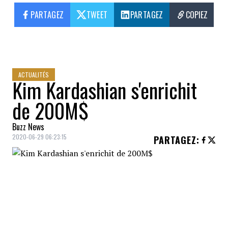
PARTAGEZ
TWEET
PARTAGEZ
COPIEZ
ACTUALITÉS
Kim Kardashian s'enrichit
de 200M$
Buzz News
2020-06-29 06:23:15
PARTAGEZ
:
Kim Kardashian
vend une portion de sa
société et s'enrichit de
200 millions de
dollars (US)
au passage.