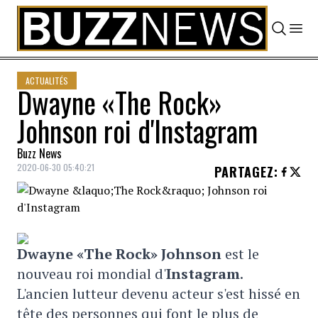
Skip to content
ACTUALITÉS
Dwayne «The Rock»
Johnson roi d'Instagram
Buzz News
2020-06-30 05:40:21
PARTAGEZ
:
Dwayne «The Rock» Johnson
est le
nouveau roi mondial d'
Instagram
.
L'ancien lutteur devenu acteur s'est hissé en
tête des personnes qui font le plus de