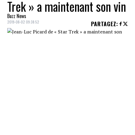
Trek » a maintenant son vin
Buzz News
2019-08-02 09:38:52
PARTAGEZ
:
Amateurs de
Star Trek
et amateur de
vins
,
vous serez comblés par l'arrivée de deux
vins qui rejoignent vos deux passions.
Depuis de nombreuses années, les
producteurs de la série Star Trek ont dans
l'idée de lancer une cuvée en l'honneur du
capitaine
Jean-Luc Picard
, l'un des
principaux personnages de la série de
science-fiction.
Il faut savoir que dans
Star Trek
, Jean-Luc