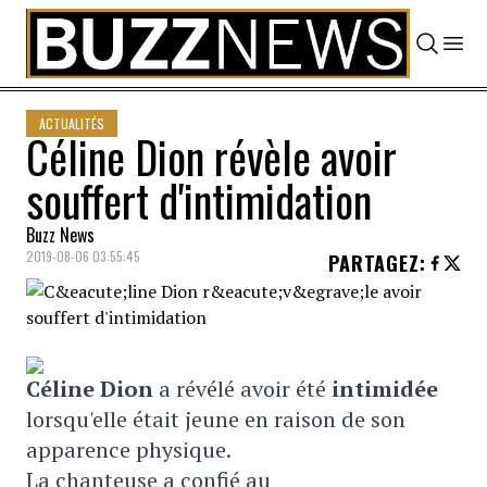
Skip to content
ACTUALITÉS
Céline Dion révèle avoir
souffert d'intimidation
Buzz News
2019-08-06 03:55:45
PARTAGEZ
:
Céline Dion
a révélé avoir été
intimidée
lorsqu'elle était jeune en raison de son
apparence physique.
La chanteuse a confié au