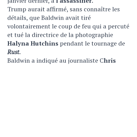
janvier dernier, à
l'assassiner
.
Trump aurait affirmé, sans connaître les
détails, que Baldwin avait tiré
volontairement le coup de feu qui a percuté
et tué la directrice de la photographie
Halyna Hutchins
pendant le tournage de
Rust
.
Baldwin a indiqué au journaliste C
hris
Cuomo
que le commentaire de l'ancien
président était un élément déclencheur
pour que la foule mette sa tête à prix.
VOUS AIMERIEZ AUSSI
Un autre harceleur arrêté chez Taylor
Swift