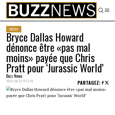
Skip to content
VIDÉOS
Bryce Dallas Howard
dénonce être «pas mal
moins» payée que Chris
Pratt pour ‘Jurassic World’
Buzz News
2022-08-22 11:37:49
PARTAGEZ
: