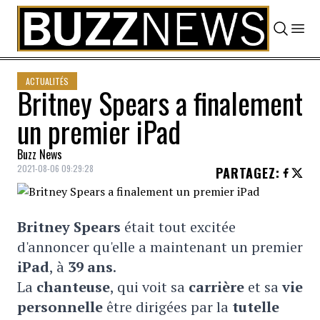
Skip to content
ACTUALITÉS
Britney Spears a finalement
un premier iPad
Buzz News
2021-08-06 09:29:28
PARTAGEZ
:
Britney Spears
était tout excitée
d'annoncer qu'elle a maintenant un premier
iPad
, à
39 ans
.
La
chanteuse
, qui voit sa
carrière
et sa
vie
personnelle
être dirigées par la
tutelle