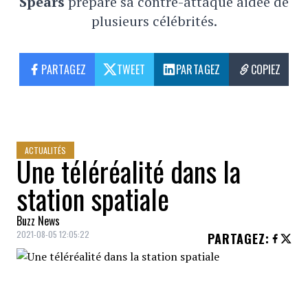
Spears
prépare sa contre-attaque aidée de
plusieurs célébrités.
PARTAGEZ
TWEET
PARTAGEZ
COPIEZ
ACTUALITÉS
Une téléréalité dans la
station spatiale
Buzz News
2021-08-05 12:05:22
PARTAGEZ
:
La
station spatiale internationale (IIS)