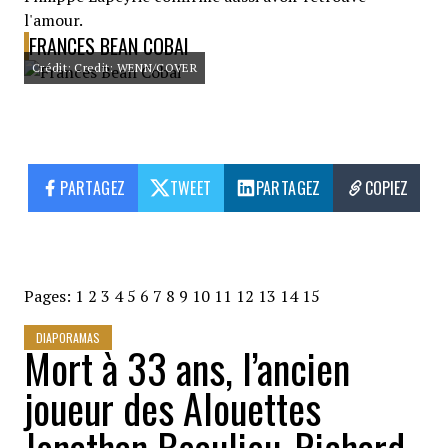
l'amour.
FRANCES BEAN COBAI
Crédit: Credit: WENN/COVER
PARTAGEZ
TWEET
PARTAGEZ
COPIEZ
Pages:
1
2
3
4
5
6
7
8
9
10
11
12
13
14
15
DIAPORAMAS
Mort à 33 ans, l’ancien
joueur des Alouettes