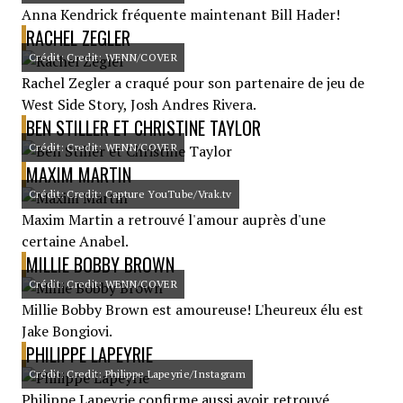
Anna Kendrick fréquente maintenant Bill Hader!
RACHEL ZEGLER
Crédit: Credit: WENN/COVER
Rachel Zegler a craqué pour son partenaire de jeu de
West Side Story, Josh Andres Rivera.
BEN STILLER ET CHRISTINE TAYLOR
Crédit: Credit: WENN/COVER
MAXIM MARTIN
Crédit: Credit: Capture YouTube/Vrak.tv
Maxim Martin a retrouvé l'amour auprès d'une
certaine Anabel.
MILLIE BOBBY BROWN
Crédit: Credit: WENN/COVER
Millie Bobby Brown est amoureuse! L'heureux élu est
Jake Bongiovi.
PHILIPPE LAPEYRIE
Crédit: Credit: Philippe Lapeyrie/Instagram
Philippe Lapeyrie confirme aussi avoir retrouvé