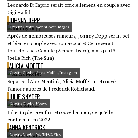
Leonardo DiCaprio serait officiellement en couple avec
Gigi Hadid!
JOHNNY DEPP
Crédit: Credit: WennCoverImages
Après de nombreuses rumeurs, Johnny Depp serait bel
et bien en couple avec son avocate! Ce ne serait
toutefois pas Camille (Amber Heard), mais plutôt
Joelle Rich (The Sun)!
ALICIA MOFFET
Crédit: Credit: Alicia Moffet/Instagram
Séparée d'Alex Mentink, Alicia Moffet a retrouvé
l'amour auprès de Frédérick Robichaud.
JULIE SNYDER
Crédit: Credit: Noovo
Julie Snyder a enfin retrouvé l'amour, ce qu'elle
confirmait en 2022.
ANNA KENDRICK
Crédit: Credit: WENN/COVER