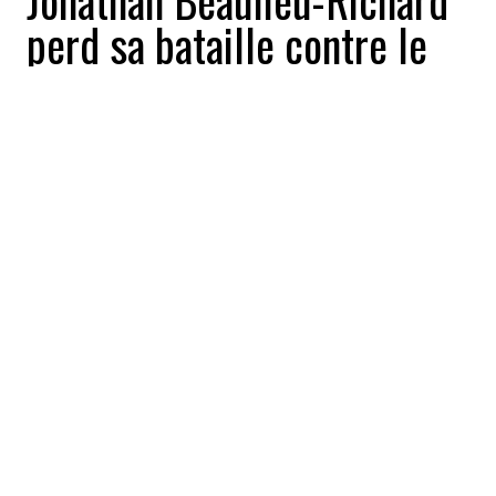
Jonathan Beaulieu-Richard
perd sa bataille contre le
cancer
Buzz News
2022-09-27 12:06:18
PARTAGEZ
:
L'ancien joueur des Alouettes et des
Carabins Jonathan Beaulieu-Richard est
mort à 33 ans des suites d'un cancer.
PHAROAH SANDERS, SAXOPHONISTE DE JAZZ, MEURT
À 81 ANS
Crédit: Credit: WikiPedia