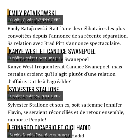
EMILY RATAJKOWSKI
Crédit: Credit: WENN/COVER
Emily Ratajkowski était l'une des célibataires les plus
convoitées depuis l'annonce de sa récente séparation.
Sa relation avec Brad Pitt s'annonce spectaculaire.
KANYE WEST ET CANDICE SWANEPOEL
Crédit: Credit: Cover Images
Kanye West fréquenterait Candice Swanepoel, mais
certains croient qu'il s'agit plutôt d'une relation
d'affaire. L'utile à l'agréable?
SYLVESTER STALLONE
Crédit: Credit: WENN/COVER
Sylvester Stallone et son ex, soit sa femme Jennifer
Flavin, se seraient réconciliés et de retour ensemble,
rapporte People!
LEONARDO DICAPRIO ET GIGI HADID
Crédit: Credit: WennCoverImages