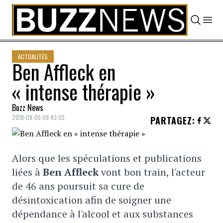
Skip to content
ACTUALITÉS
Ben Affleck en
« intense thérapie »
Buzz News
2018-09-05 09:43:03
PARTAGEZ
:
Alors que les spéculations et publications
liées à
Ben Affleck
vont bon train, l'acteur
de 46 ans poursuit sa cure de
désintoxication afin de soigner une
dépendance à l'alcool et aux substances