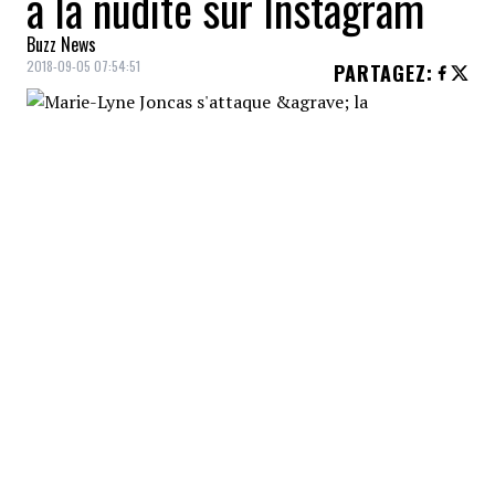
à la nudité sur Instagram
Buzz News
2018-09-05 07:54:51
PARTAGEZ
:
C'est une publication visiblement propulsée
par ses convictions profondes que propose
l'humoriste
Marie-Lyne Joncas
sur
Instagram, s'attaquant à la nudité sur ce
même réseau social et au besoin viscéral
allégué qu'ont plusieurs de ses homologues
de la gent féminine à se montrer dans des
tenues qui en laissent peu pour
l'imagination.