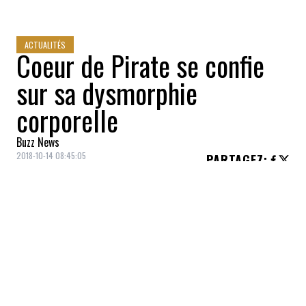
ACTUALITÉS
Coeur de Pirate se confie
sur sa dysmorphie
corporelle
Buzz News
2018-10-14 08:45:05
PARTAGEZ
:
Coeur de Pirate
est habituellement plutôt
discrète sur sa vie privée, n'en révélant
habituellement
que les grandes lignes
. Ce
matin, la belle auteure-compositrice-
interprète a tenu à se confier sur sa lutte