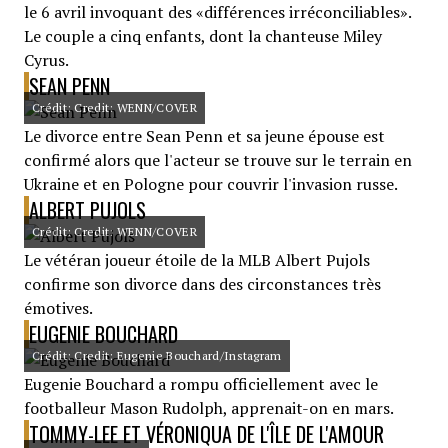
le 6 avril invoquant des «différences irréconciliables».
Le couple a cinq enfants, dont la chanteuse Miley
Cyrus.
SEAN PENN
Crédit: Credit: WENN/COVER
Le divorce entre Sean Penn et sa jeune épouse est
confirmé alors que l'acteur se trouve sur le terrain en
Ukraine et en Pologne pour couvrir l'invasion russe.
ALBERT PUJOLS
Crédit: Credit: WENN/COVER
Le vétéran joueur étoile de la MLB Albert Pujols
confirme son divorce dans des circonstances très
émotives.
EUGENIE BOUCHARD
Crédit: Credit: Eugenie Bouchard/Instagram
Eugenie Bouchard a rompu officiellement avec le
footballeur Mason Rudolph, apprenait-on en mars.
TOMMY-LEE ET VÉRONIQUA DE L'ÎLE DE L'AMOUR