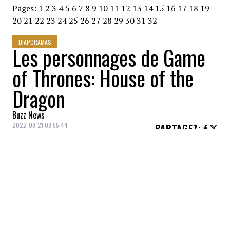
Pages:
1
2
3
4
5
6
7
8
9
10
11
12
13
14
15
16
17
18
19
20
21
22
23
24
25
26
27
28
29
30
31
32
DIAPORAMAS
Les personnages de Game
of Thrones: House of the
Dragon
Buzz News
2022-08-21 08:55:44
PARTAGEZ
:
, frère cadet du roi Viserys et héritier du
trône. Guerrier hors pair et chevaucheur de
dragons, Daemon possède le vrai sang du
dragon. Mais on dit qu'à chaque fois qu'un