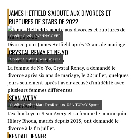
JAMES HETFIELD S'AJOUTE AUX DIVORCES ET
RUPTURES DE STARS DE 2022
Crédit: Credit: WENN/COVER
Divorce pour James Hetfield après 25 ans de mariage!
CRYSTAL RENAY ET NE-YO
Crédit: Credit: Cover Images
La femme de Ne-Yo, Crystal Renay, a demandé le
divorce après six ans de mariage, le 22 juillet, quelques
jours seulement après l'avoir accusé d'infidélité avec
plusieurs femmes différentes.
SEAN AVERY
Crédit: Credit: Marc DesRosiers-USA TODAY Sports
L'ex-hockeyeur Sean Avery et sa femme le mannequin
Hilary Rhoda, mariés depuis 2015, ont demandé le
divorce à la fin juillet.
KENDALL JENNER