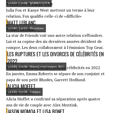
Crédit: Credit: WENN/COVER
Julia Fox et Kanye West mettent un terme à leur
relation. Fox qualifie celle-ci de «difficile»
MATT LEBLANC
Crédit: Credit: Showtime
La star de Friends voit une autre relation s'effondrer.
Lui et sa copine des six dernières années décident de
rompre. Les deux collaboraient à l'émission Top Gear.
LES RUPTURES ET LES DIVORCES DE CÉLÉBRITÉS EN
2022
Crédit: Credit: WennCoverImages /BIG
En janvier, Emma Roberts se sépare de son conjoint et
papa de son petit Rhodes, Garrett Hedlund.
ALICIA MOFFET
Crédit: Credit: Capture
Alicia Moffet a confirmé sa séparation après quatre
ans de vie de couple avec Alex Mentink.
JASON MOMOA ET LISA BONET