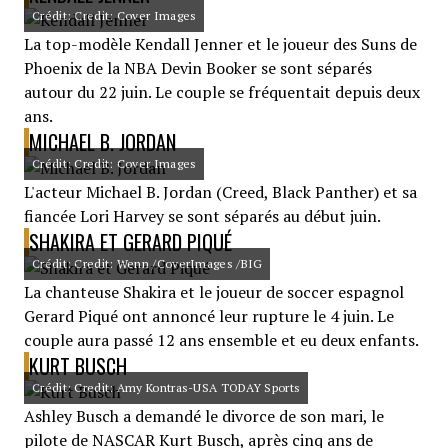
Crédit: Credit: Cover Images
La top-modèle Kendall Jenner et le joueur des Suns de
Phoenix de la NBA Devin Booker se sont séparés
autour du 22 juin. Le couple se fréquentait depuis deux
ans.
MICHAEL B. JORDAN
Crédit: Credit: Cover Images
L'acteur Michael B. Jordan (Creed, Black Panther) et sa
fiancée Lori Harvey se sont séparés au début juin.
SHAKIRA ET GERARD PIQUÉ
Crédit: Credit: Wenn /CoverImages /BIG
La chanteuse Shakira et le joueur de soccer espagnol
Gerard Piqué ont annoncé leur rupture le 4 juin. Le
couple aura passé 12 ans ensemble et eu deux enfants.
KURT BUSCH
Crédit: Credit: Amy Kontras-USA TODAY Sports
Ashley Busch a demandé le divorce de son mari, le
pilote de NASCAR Kurt Busch, après cinq ans de