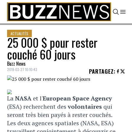
Skip to content
ACTUALITÉS
25 000 $ pour rester
couché 60 jours
Buzz News
2019-03-27 10:10:43
PARTAGEZ
:
La
NASA
et l'
European Space Agency
(ESA) recherchent des
volontaires
qui
seront très bien payés à rester couchés.
Les deux agences spatiales (NASA, ESA)
travaillent conjointement à découvrir ce