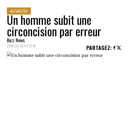
ACTUALITÉS
Un homme subit une
circoncision par erreur
Buzz News
2019-03-26 07:21:18
PARTAGEZ
:
Un homme a subi au
Centre hospitalier
universitaire de Leicester
en Angleterre
une
circoncision par erreur
, alors que son
dossier médical a été mélangé avec celui
d'un autre patient.
C'est le National Health Service (NHS) qui a
révélé l'erreur médicale survenue en