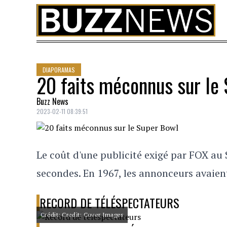
Skip to content
DIAPORAMAS
20 faits méconnus sur le
Buzz News
2023-02-11 08:39:51
Le coût d'une publicité exigé par FOX au 
secondes. En 1967, les annonceurs avaie
RECORD DE TÉLÉSPECTATEURS
Crédit: Credit: Cover Images