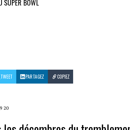
DU SUPER BOWL
TWEET
PARTAGEZ
COPIEZ
9
20
us les décombres du trembleme