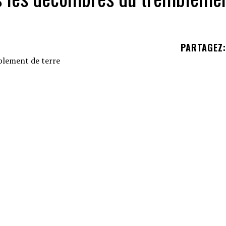
PARTAGEZ
:
ommée
Aya
, est né sous les décombres
d'une maiso
agnitude 7,8, qui s'est présenté en Syrie et en
ébé qui était accroché
à elle par le cordon ombilic
éton et de métal détruit un peu plus de dix heur
 Syria-Turkey quake given home and