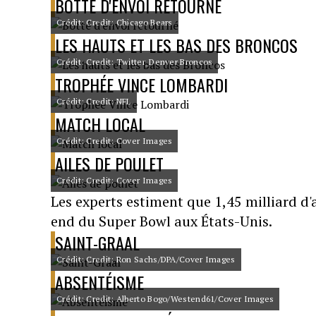
BOTTÉ D'ENVOI RETOURNÉ
Crédit: Credit: Chicago Bears
LES HAUTS ET LES BAS DES BRONCOS
Crédit: Credit: Twitter_Denver Broncos
TROPHÉE VINCE LOMBARDI
Crédit: Credit: NFL
MATCH LOCAL
Crédit: Credit: Cover Images
AILES DE POULET
Crédit: Credit: Cover Images
Les experts estiment que 1,45 milliard d
end du Super Bowl aux États-Unis.
SAINT-GRAAL
Crédit: Credit: Ron Sachs/DPA/Cover Images
ABSENTÉISME
Crédit: Credit: Alberto Bogo/Westend61/Cover Images