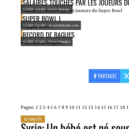
SALAIRES TOUCHÉS PAR LES JOUEURS 
Crédit: Credit: Cover Images
SUPER BOWL I
Crédit: Credit: vincelombardi.com
RECORD DE BAGUES
Crédit: Credit: Cover Images
PARTAGEZ
Pages:
1
2
3
4
5
6
7
8
9
10
11
12
13
14
15
16
17
18
1
ACTUALITÉS
Syrie: Un bébé est né so