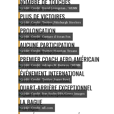
NOMBRE DE TOUCHÉS
Crédit: Credit: David Livingston / WENN
PLUS DE VICTOIRES
Crédit: Credit: Twitter_Pittsburgh Steelers
PROLONGATION
Crédit: Credit: Capture d'écran Fox
AUCUNE PARTICIPATION
Crédit: Credit: Twitter_Houston Texans
PREMIER COACH AFRO-AMÉRICAIN
Crédit: Credit: Adriana M. Barraza / WENN
ÉVÉNEMENT INTERNATIONAL
Crédit: Credit: Twitter_Super Bowl
QUART-ARRIÈRE EXCEPTIONNEL
Crédit: Credit: Ron Sachs/DPA/Cover Images
LA BAGUE
Crédit: Credit: nfl.com