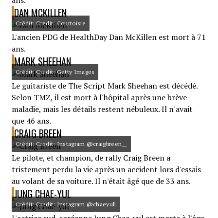
ans.
DAN MCKILLEN
Crédit: Credit: Courtoisie
L'ancien PDG de HealthDay Dan McKillen est mort à 71
ans.
MARK SHEEHAN
Crédit: Credit: Getty Images
Le guitariste de The Script Mark Sheehan est décédé.
Selon TMZ, il est mort à l'hôpital après une brève
maladie, mais les détails restent nébuleux. Il n'avait
que 46 ans.
CRAIG BREEN
Crédit: Credit: Instagram @craigbreen__
Le pilote, et champion, de rally Craig Breen a
tristement perdu la vie après un accident lors d'essais
au volant de sa voiture. Il n'était âgé que de 33 ans.
JUNG CHAE-YUL
Crédit: Credit: Instagram @chaeyull