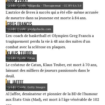
ANNE PERRY
Crédit: Credit: Wikipedia - Thesupermat - CC BY-SA 3.0
L'autrice de livres à succès qui a été elle-même accusée
de meurtre dans sa jeunesse est morte à 84 ans.
GREG FRANCIS
Crédit: Credit: goridgebacks.com
L'ex-coach de basketball et Olympien Greg Francis a
tragiquement perdu la vie à 48 ans des suites d'un
combat avec la sclérose en plaques.
KLAUS TEUBER
Crédit: Credit: Catan
Le créateur de Catan, Klaus Teuber, est mort à 70 ans,
laissant des milliers de joueurs passionnés dans le
deuil.
AL JAFFEE
Crédit: Credit: Getty Images
Al Jaffee, dessinateur et pionnier de la BD de l'humour
aux États-Unis (Mad), est mort à l'âge vénérable de 102