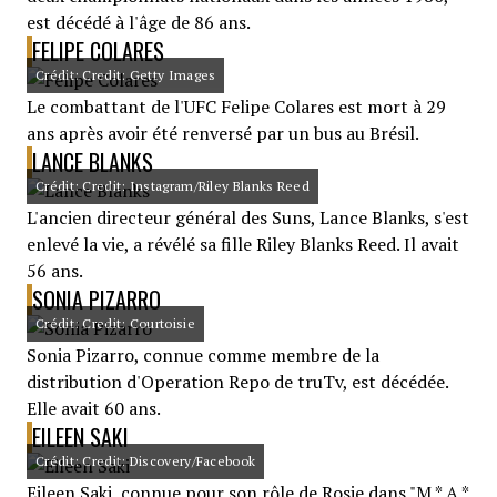
est décédé à l'âge de 86 ans.
FELIPE COLARES
Crédit: Credit: Getty Images
Le combattant de l'UFC Felipe Colares est mort à 29
ans après avoir été renversé par un bus au Brésil.
LANCE BLANKS
Crédit: Credit: Instagram/Riley Blanks Reed
L'ancien directeur général des Suns, Lance Blanks, s'est
enlevé la vie, a révélé sa fille Riley Blanks Reed. Il avait
56 ans.
SONIA PIZARRO
Crédit: Credit: Courtoisie
Sonia Pizarro, connue comme membre de la
distribution d'Operation Repo de truTv, est décédée.
Elle avait 60 ans.
EILEEN SAKI
Crédit: Credit: Discovery/Facebook
Eileen Saki, connue pour son rôle de Rosie dans "M * A *