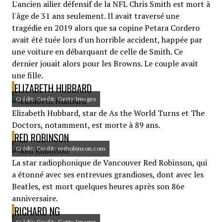
L'ancien ailier défensif de la NFL Chris Smith est mort à
l'âge de 31 ans seulement. Il avait traversé une
tragédie en 2019 alors que sa copine Petara Cordero
avait été tuée lors d'un horrible accident, happée par
une voiture en débarquant de celle de Smith. Ce
dernier jouait alors pour les Browns. Le couple avait
une fille.
ELIZABETH HUBBARD
Crédit: Credit: Getty Images
Elizabeth Hubbard, star de As the World Turns et The
Doctors, notamment, est morte à 89 ans.
RED ROBINSON
Crédit: Credit: redrobinson.com
La star radiophonique de Vancouver Red Robinson, qui
a étonné avec ses entrevues grandioses, dont avec les
Beatles, est mort quelques heures après son 86e
anniversaire.
RICHARD NG
Crédit: Credit: Getty Images