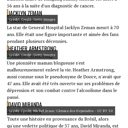
56 ans à la suite d'un diagnostic de cancer.
JACKLYN ZEMAN
Crédit: Credit: Getty Images
La star de General Hospital Jacklyn Zeman meurt à 70
ans. Elle était une figure importante et aimée des fans
pendant plusieurs décennies.
HEATHER ARMSTRONG
Crédit: Credit: Getty Images
Une pionnière maman blogueuse s'est
malheureusement enlevé la vie. Heather Armstrong,
aussi connue sous le pseudonyme de Dooce, n'avait que
47 ans. Elle avait été très ouverte sur ses problèmes de
dépression et son combat contre l'alcoolisme dans le
passé.
DAVID MIRANDA
Crédit: Credit: Michel Jesus/ Câmara dos Deputados - CC BY 3.0
Toute une histoire en provenance du Brésil, alors
qu'une vedette politique de 37 ans, David Miranda, est