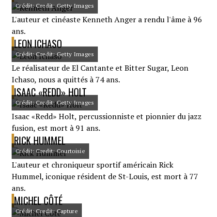
Crédit: Credit: Getty Images
L'auteur et cinéaste Kenneth Anger a rendu l'âme à 96
ans.
LEON ICHASO
Crédit: Credit: Getty Images
Le réalisateur de El Cantante et Bitter Sugar, Leon
Ichaso, nous a quittés à 74 ans.
ISAAC «REDD» HOLT
Crédit: Credit: Getty Images
Isaac «Redd» Holt, percussionniste et pionnier du jazz
fusion, est mort à 91 ans.
RICK HUMMEL
Crédit: Credit: Courtoisie
L'auteur et chroniqueur sportif américain Rick
Hummel, iconique résident de St-Louis, est mort à 77
ans.
MICHEL CÔTÉ
Crédit: Credit: Capture