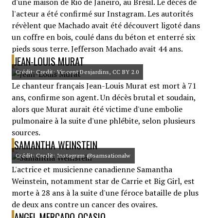
d'une maison de Rio de Janeiro, au Brésil. Le décès de
l'acteur a été confirmé sur Instagram. Les autorités
révèlent que Machado avait été découvert ligoté dans
un coffre en bois, coulé dans du béton et enterré six
pieds sous terre. Jefferson Machado avait 44 ans.
JEAN-LOUIS MURAT
Crédit: Credit: Vincent Desjardins, CC BY 2.0
Le chanteur français Jean-Louis Murat est mort à 71
ans, confirme son agent. Un décès brutal et soudain,
alors que Murat aurait été victime d'une embolie
pulmonaire à la suite d'une phlébite, selon plusieurs
sources.
SAMANTHA WEINSTEIN
Crédit: Credit: Instagram @samsationalw
L'actrice et musicienne canadienne Samantha
Weinstein, notamment star de Carrie et Big Girl, est
morte à 28 ans à la suite d'une féroce bataille de plus
de deux ans contre un cancer des ovaires.
ANGEL MERCADO-OCASIO