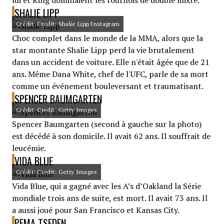
lui et King dominaient les tournois de double mixte.
SHALIE LIPP
Crédit: Credit: Shalie Lipp/Instagram
Choc complet dans le monde de la MMA, alors que la
star montante Shalie Lipp perd la vie brutalement
dans un accident de voiture. Elle n'était âgée que de 21
ans. Même Dana White, chef de l'UFC, parle de sa mort
comme un événement bouleversant et traumatisant.
SPENCER BAUMGARTEN
Crédit: Credit: Getty Images
Spencer Baumgarten (second à gauche sur la photo)
est décédé à son domicile. Il avait 62 ans. Il souffrait de
leucémie.
VIDA BLUE
Crédit: Credit: Getty Images
Vida Blue, qui a gagné avec les A’s d’Oakland la Série
mondiale trois ans de suite, est mort. Il avait 73 ans. Il
a aussi joué pour San Francisco et Kansas City.
PEMA TSEDEN