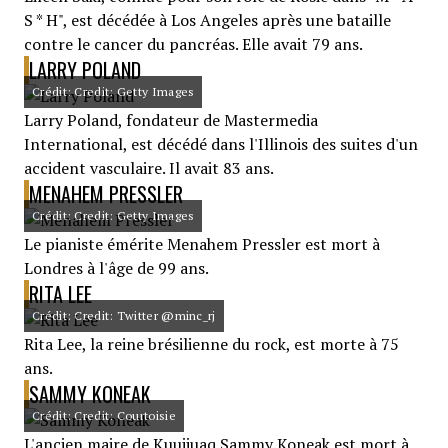
S * H", est décédée à Los Angeles après une bataille
contre le cancer du pancréas. Elle avait 79 ans.
LARRY POLAND
Crédit: Credit: Getty Images
Larry Poland, fondateur de Mastermedia
International, est décédé dans l'Illinois des suites d'un
accident vasculaire. Il avait 83 ans.
MENAHEM PRESSLER
Crédit: Credit: Getty Images
Le pianiste émérite Menahem Pressler est mort à
Londres à l'âge de 99 ans.
RITA LEE
Crédit: Credit: Twitter @minc_rj
Rita Lee, la reine brésilienne du rock, est morte à 75
ans.
SAMMY KONEAK
Crédit: Credit: Courtoisie
L'ancien maire de Kuujjuaq Sammy Koneak est mort à