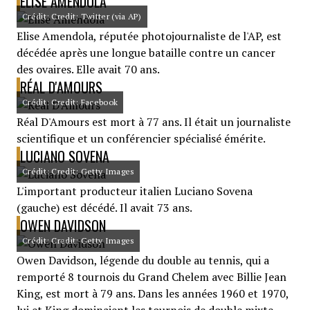
ELISE AMENDOLA
Crédit: Credit: Twitter (via AP)
Elise Amendola, réputée photojournaliste de l'AP, est
décédée après une longue bataille contre un cancer
des ovaires. Elle avait 70 ans.
RÉAL D'AMOURS
Crédit: Credit: Facebook
Réal D'Amours est mort à 77 ans. Il était un journaliste
scientifique et un conférencier spécialisé émérite.
LUCIANO SOVENA
Crédit: Credit: Getty Images
L'important producteur italien Luciano Sovena
(gauche) est décédé. Il avait 73 ans.
OWEN DAVIDSON
Crédit: Credit: Getty Images
Owen Davidson, légende du double au tennis, qui a
remporté 8 tournois du Grand Chelem avec Billie Jean
King, est mort à 79 ans. Dans les années 1960 et 1970,