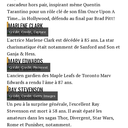
cascadeur hors pair, inspirant même Quentin
Tarantino pour un rôle clé de son film Once Upon A
Time... in Hollywood, défendu au final par Brad Pitt!
MARLENE CLARK
Crédit: Credit: Capture
L'actrice Marlene Clark est décédée à 85 ans. La star
charismatique était notamment de Sanford and Son et
Ganja & Hess.
MARV EDWARDS
Crédit: Credit: Pinterest
L'ancien gardien des Maple Leafs de Toronto Marv
Edwards a rendu l'âme à 87 ans.
RAY STEVENSON
Crédit: Credit: Getty Images
Un peu à la surprise générale, l'excellent Ray
Stevenson est mort à 58 ans. Il avait épaté les
amateurs dans les sagas Thor, Divergent, Star Wars,
Rome et Punisher, notamment.