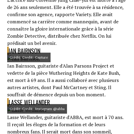
L'actrice sud-coréenne Jung Chae-yul est morte à l'âge
de 26 ans seulement. Elle a été trouvée à sa résidence,
confirme son agence, rapporte Variety. Elle avait
commencé sa carrière comme mannequin, avant de
connaître la gloire internationale grâce à la série
Zombie Detective, distribuée chez Netflix. On lui
prédisait un bel avenir.
IAN BAIRNSON
Crédit: Credit: Capture
Ian Bairnson, guitariste d'Alan Parsons Project et
vedette de la pièce Wuthering Heights de Kate Bush,
est mort à 69 ans. Il a aussi collaboré avec plusieurs
autres artistes, dont Paul McCartney et Sting. Il
souffrait de démence depuis un bon moment.
LASSE WELLANDER
Crédit: Credit: Instagram @abba
Lasse Wellander, guitariste d'ABBA, est mort à 70 ans.
Il reçoit les éloges de la formation et de leurs
nombreux fans. Il serait mort dans son sommeil,