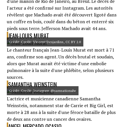
d'une maison de Rio de Janeiro, au Brésil. Le décès de
l'acteur a été confirmé sur Instagram. Les autorités
révèlent que Machado avait été découvert ligoté dans
un coffre en bois, coulé dans du béton et enterré six
pieds sous terre. Jefferson Machado avait 44 ans.
JEAN-LOUIS MURAT
Crédit: Credit: Vincent Desjardins, CC BY 2.0
Le chanteur français Jean-Louis Murat est mort à 71
ans, confirme son agent. Un décès brutal et soudain,
alors que Murat aurait été victime d'une embolie
pulmonaire à la suite d'une phlébite, selon plusieurs
sources.
SAMANTHA WEINSTEIN
Crédit: Credit: Instagram @samsationalw
L'actrice et musicienne canadienne Samantha
Weinstein, notamment star de Carrie et Big Girl, est
morte à 28 ans à la suite d'une féroce bataille de plus
de deux ans contre un cancer des ovaires.
ANGEL MERCADO-OCASIO