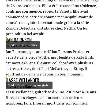
L'actrice sud-coréenne Jung Chae-yul est morte à l'âge
de 26 ans seulement. Elle a été trouvée à sa résidence,
confirme son agence, rapporte Variety. Elle avait
commencé sa carrière comme mannequin, avant de
connaître la gloire internationale grâce à la série
Zombie Detective, distribuée chez Netflix. On lui
prédisait un bel avenir.
IAN BAIRNSON
Crédit: Credit: Capture
Ian Bairnson, guitariste d'Alan Parsons Project et
vedette de la pièce Wuthering Heights de Kate Bush,
est mort à 69 ans. Il a aussi collaboré avec plusieurs
autres artistes, dont Paul McCartney et Sting. Il
souffrait de démence depuis un bon moment.
LASSE WELLANDER
Crédit: Credit: Instagram @abba
Lasse Wellander, guitariste d'ABBA, est mort à 70 ans.
Il reçoit les éloges de la formation et de leurs
nombreux fans. Il serait mort dans son sommeil,