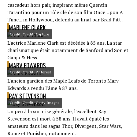
cascadeur hors pair, inspirant même Quentin
Tarantino pour un rôle clé de son film Once Upon A
Time... in Hollywood, défendu au final par Brad Pitt!
MARLENE CLARK
Crédit: Credit: Capture
L'actrice Marlene Clark est décédée à 85 ans. La star
charismatique était notamment de Sanford and Son et
Ganja & Hess.
MARV EDWARDS
Crédit: Credit: Pinterest
L'ancien gardien des Maple Leafs de Toronto Marv
Edwards a rendu l'âme à 87 ans.
RAY STEVENSON
Crédit: Credit: Getty Images
Un peu à la surprise générale, l'excellent Ray
Stevenson est mort à 58 ans. Il avait épaté les
amateurs dans les sagas Thor, Divergent, Star Wars,
Rome et Punisher, notamment.