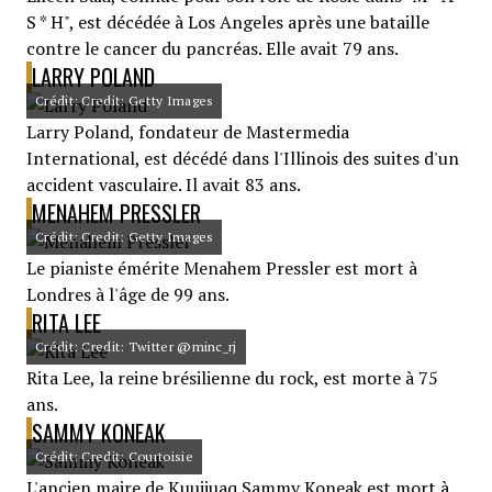
S * H", est décédée à Los Angeles après une bataille
contre le cancer du pancréas. Elle avait 79 ans.
LARRY POLAND
Crédit: Credit: Getty Images
Larry Poland, fondateur de Mastermedia
International, est décédé dans l'Illinois des suites d'un
accident vasculaire. Il avait 83 ans.
MENAHEM PRESSLER
Crédit: Credit: Getty Images
Le pianiste émérite Menahem Pressler est mort à
Londres à l'âge de 99 ans.
RITA LEE
Crédit: Credit: Twitter @minc_rj
Rita Lee, la reine brésilienne du rock, est morte à 75
ans.
SAMMY KONEAK
Crédit: Credit: Courtoisie
L'ancien maire de Kuujjuaq Sammy Koneak est mort à