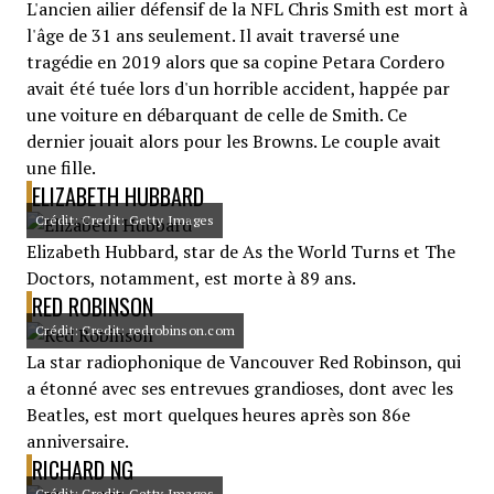
L'ancien ailier défensif de la NFL Chris Smith est mort à
l'âge de 31 ans seulement. Il avait traversé une
tragédie en 2019 alors que sa copine Petara Cordero
avait été tuée lors d'un horrible accident, happée par
une voiture en débarquant de celle de Smith. Ce
dernier jouait alors pour les Browns. Le couple avait
une fille.
ELIZABETH HUBBARD
Crédit: Credit: Getty Images
Elizabeth Hubbard, star de As the World Turns et The
Doctors, notamment, est morte à 89 ans.
RED ROBINSON
Crédit: Credit: redrobinson.com
La star radiophonique de Vancouver Red Robinson, qui
a étonné avec ses entrevues grandioses, dont avec les
Beatles, est mort quelques heures après son 86e
anniversaire.
RICHARD NG
Crédit: Credit: Getty Images