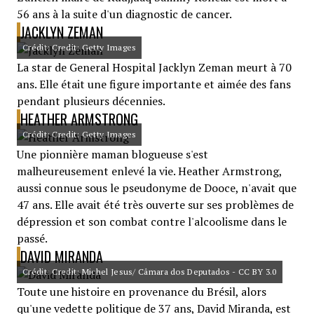
56 ans à la suite d'un diagnostic de cancer.
JACKLYN ZEMAN
Crédit: Credit: Getty Images
La star de General Hospital Jacklyn Zeman meurt à 70
ans. Elle était une figure importante et aimée des fans
pendant plusieurs décennies.
HEATHER ARMSTRONG
Crédit: Credit: Getty Images
Une pionnière maman blogueuse s'est
malheureusement enlevé la vie. Heather Armstrong,
aussi connue sous le pseudonyme de Dooce, n'avait que
47 ans. Elle avait été très ouverte sur ses problèmes de
dépression et son combat contre l'alcoolisme dans le
passé.
DAVID MIRANDA
Crédit: Credit: Michel Jesus/ Câmara dos Deputados - CC BY 3.0
Toute une histoire en provenance du Brésil, alors
qu'une vedette politique de 37 ans, David Miranda, est