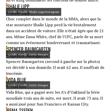
lui et King dominaient les tournois de double mixte.
SHALIE LIPP
Crédit: Credit: Shalie Lipp/Instagram
Choc complet dans le monde de la MMA, alors que la
star montante Shalie Lipp perd la vie brutalement
dans un accident de voiture. Elle n'était âgée que de 21
ans. Même Dana White, chef de l'UFC, parle de sa mort
comme un événement bouleversant et traumatisant.
SPENCER BAUMGARTEN
Crédit: Credit: Getty Images
Spencer Baumgarten (second à gauche sur la photo)
est décédé à son domicile. Il avait 62 ans. Il souffrait de
leucémie.
VIDA BLUE
Crédit: Credit: Getty Images
Vida Blue, qui a gagné avec les A’s d’Oakland la Série
mondiale trois ans de suite, est mort. Il avait 73 ans. Il
a aussi joué pour San Francisco et Kansas City.
PEMA TSEDEN