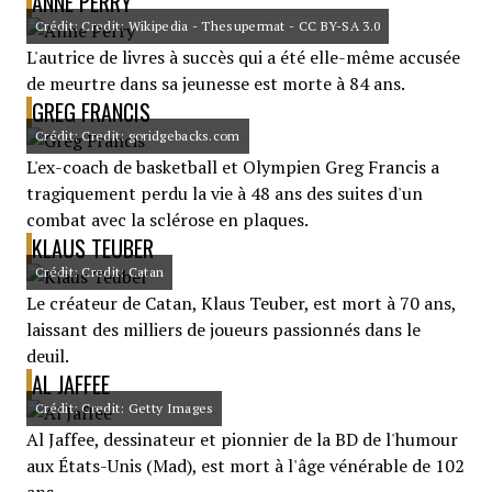
ANNE PERRY
Crédit: Credit: Wikipedia - Thesupermat - CC BY-SA 3.0
L'autrice de livres à succès qui a été elle-même accusée
de meurtre dans sa jeunesse est morte à 84 ans.
GREG FRANCIS
Crédit: Credit: goridgebacks.com
L'ex-coach de basketball et Olympien Greg Francis a
tragiquement perdu la vie à 48 ans des suites d'un
combat avec la sclérose en plaques.
KLAUS TEUBER
Crédit: Credit: Catan
Le créateur de Catan, Klaus Teuber, est mort à 70 ans,
laissant des milliers de joueurs passionnés dans le
deuil.
AL JAFFEE
Crédit: Credit: Getty Images
Al Jaffee, dessinateur et pionnier de la BD de l'humour
aux États-Unis (Mad), est mort à l'âge vénérable de 102