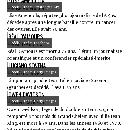
ELISE AMENDOLA
Crédit: Credit: Twitter (via AP)
Elise Amendola, réputée photojournaliste de l'AP, est
décédée après une longue bataille contre un cancer
des ovaires. Elle avait 70 ans.
RÉAL D'AMOURS
Crédit: Credit: Facebook
Réal D'Amours est mort à 77 ans. Il était un journaliste
scientifique et un conférencier spécialisé émérite.
LUCIANO SOVENA
Crédit: Credit: Getty Images
L'important producteur italien Luciano Sovena
(gauche) est décédé. Il avait 73 ans.
OWEN DAVIDSON
Crédit: Credit: Getty Images
Owen Davidson, légende du double au tennis, qui a
remporté 8 tournois du Grand Chelem avec Billie Jean
King, est mort à 79 ans. Dans les années 1960 et 1970,