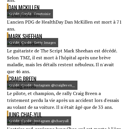
ans.
DAN MCKILLEN
Crédit: Credit: Courtoisie
L'ancien PDG de HealthDay Dan McKillen est mort à 71
ans.
MARK SHEEHAN
Crédit: Credit: Getty Images
Le guitariste de The Script Mark Sheehan est décédé.
Selon TMZ, il est mort à l'hôpital après une brève
maladie, mais les détails restent nébuleux. Il n'avait
que 46 ans.
CRAIG BREEN
Crédit: Credit: Instagram @craigbreen__
Le pilote, et champion, de rally Craig Breen a
tristement perdu la vie après un accident lors d'essais
au volant de sa voiture. Il n'était âgé que de 33 ans.
JUNG CHAE-YUL
Crédit: Credit: Instagram @chaeyull