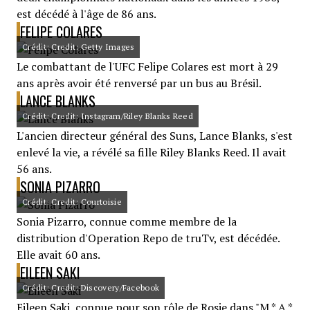
est décédé à l'âge de 86 ans.
FELIPE COLARES
Crédit: Credit: Getty Images
Le combattant de l'UFC Felipe Colares est mort à 29
ans après avoir été renversé par un bus au Brésil.
LANCE BLANKS
Crédit: Credit: Instagram/Riley Blanks Reed
L'ancien directeur général des Suns, Lance Blanks, s'est
enlevé la vie, a révélé sa fille Riley Blanks Reed. Il avait
56 ans.
SONIA PIZARRO
Crédit: Credit: Courtoisie
Sonia Pizarro, connue comme membre de la
distribution d'Operation Repo de truTv, est décédée.
Elle avait 60 ans.
EILEEN SAKI
Crédit: Credit: Discovery/Facebook
Eileen Saki, connue pour son rôle de Rosie dans "M * A *