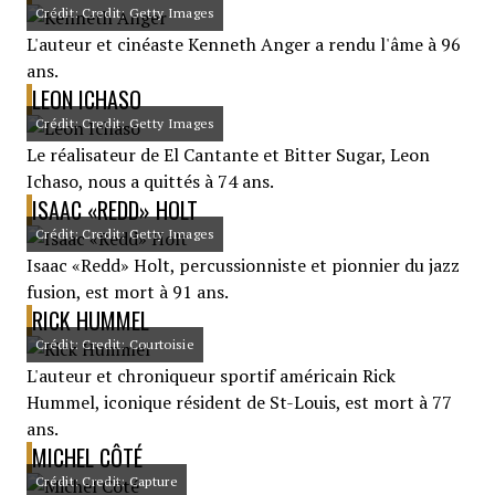
Crédit: Credit: Getty Images
L'auteur et cinéaste Kenneth Anger a rendu l'âme à 96
ans.
LEON ICHASO
Crédit: Credit: Getty Images
Le réalisateur de El Cantante et Bitter Sugar, Leon
Ichaso, nous a quittés à 74 ans.
ISAAC «REDD» HOLT
Crédit: Credit: Getty Images
Isaac «Redd» Holt, percussionniste et pionnier du jazz
fusion, est mort à 91 ans.
RICK HUMMEL
Crédit: Credit: Courtoisie
L'auteur et chroniqueur sportif américain Rick
Hummel, iconique résident de St-Louis, est mort à 77
ans.
MICHEL CÔTÉ
Crédit: Credit: Capture