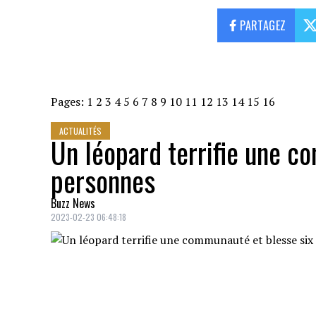
PARTAGEZ
Pages:
1
2
3
4
5
6
7
8
9
10
11
12
13
14
15
16
ACTUALITÉS
Un léopard terrifie une c
personnes
Buzz News
2023-02-23 06:48:18
Une attaque sauvage exécutée par un lé
de la capitale pakistanaise, soit Islamab