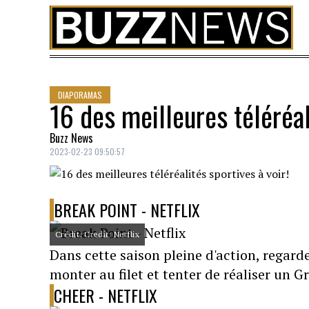
Skip to content
DIAPORAMAS
16 des meilleures téléréal
Buzz News
2023-02-23 09:50:57
BREAK POINT - NETFLIX
Crédit: Credit: Netflix
Dans cette saison pleine d'action, regard
monter au filet et tenter de réaliser un 
CHEER - NETFLIX