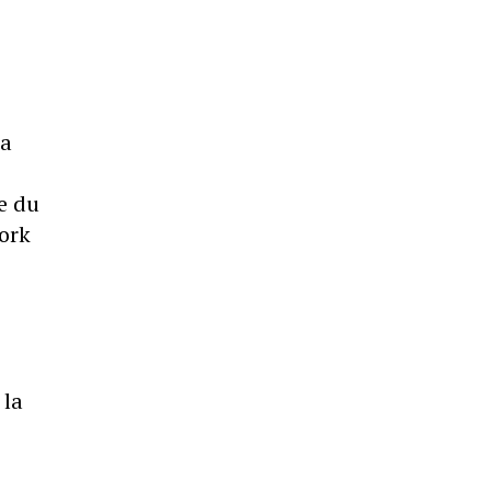
ra
e du
work
 la