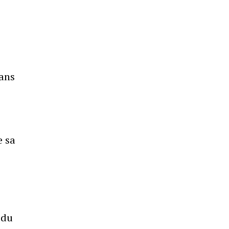
dans
e sa
 du