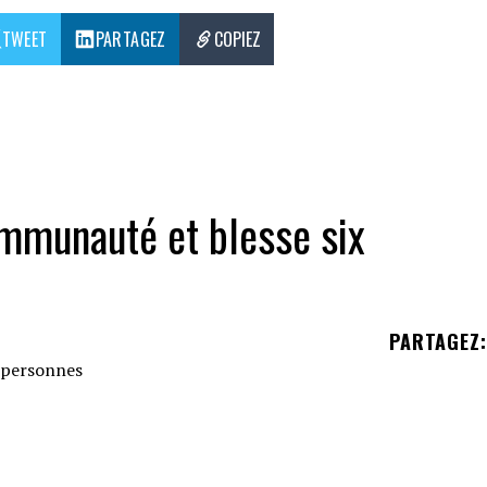
TWEET
PARTAGEZ
COPIEZ
ommunauté et blesse six
PARTAGEZ
:
opard
a eu lieu dans le quartier chic de DHA Phase
ad.