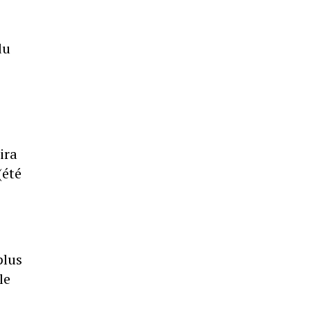
du
ira
(été
plus
le