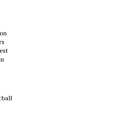
'on
rs
 est
un
tball