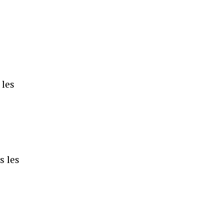
 les
s les