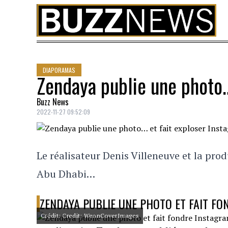
Skip to content
DIAPORAMAS
Zendaya publie une photo…
Buzz News
2022-11-27 09:52:09
Le réalisateur Denis Villeneuve et la pr
Abu Dhabi…
ZENDAYA PUBLIE UNE PHOTO ET FAIT FO
Crédit: Credit: WennCoverImages