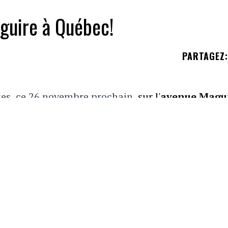
aguire à Québec!
PARTAGEZ
:
tes, ce 26 novembre prochain,
sur l'
avenue Magu
articiper à un événement coloré de Noël, afin de f
ift