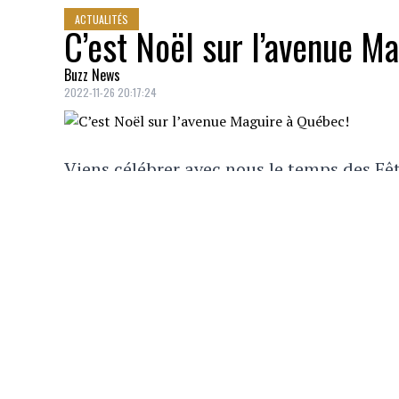
ACTUALITÉS
C’est Noël sur l’avenue M
Buzz News
2022-11-26 20:17:24
Viens célébrer avec nous le temps des Fê
à Québec!
La SDC Maguire t'invite en effet à venir p
le début de la période enchanteresse.
VOUS AIMERIEZ AUSSI
Un autre harceleur arrêté chez Taylor Sw