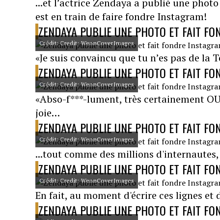
...et l’actrice Zendaya a publié une photo 
est en train de faire fondre Instagram!
ZENDAYA PUBLIE UNE PHOTO ET FAIT FO
Crédit: Credit: WennCoverImages
«Je suis convaincu que tu n’es pas de la 
ZENDAYA PUBLIE UNE PHOTO ET FAIT FO
Crédit: Credit: WennCoverImages
«Abso-f***-lument, très certainement OUII
joie…
ZENDAYA PUBLIE UNE PHOTO ET FAIT FO
Crédit: Credit: WennCoverImages
...tout comme des millions d'internautes, 
ZENDAYA PUBLIE UNE PHOTO ET FAIT FO
Crédit: Credit: WennCoverImages
En fait, au moment d'écrire ces lignes e
ZENDAYA PUBLIE UNE PHOTO ET FAIT FO