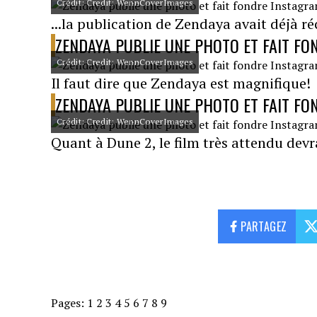
Crédit: Credit: WennCoverImages
...la publication de Zendaya avait déjà r
ZENDAYA PUBLIE UNE PHOTO ET FAIT FO
Crédit: Credit: WennCoverImages
Il faut dire que Zendaya est magnifique!
ZENDAYA PUBLIE UNE PHOTO ET FAIT FO
Crédit: Credit: WennCoverImages
Quant à Dune 2, le film très attendu devr
PARTAGEZ
Pages:
1
2
3
4
5
6
7
8
9