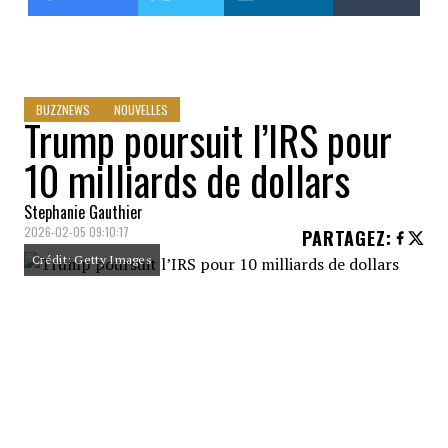
BUZZNEWS
NOUVELLES
Trump poursuit l’IRS pour
10 milliards de dollars
Stephanie Gauthier
2026-02-05 09:10:17
PARTAGEZ
:
Crédit: Getty Images
Donald Trump a lancé une offensive
juridique de grande envergure, avec en tête
d’affiche un procès de 10 milliards de
dollars contre le département du Trésor et
l’Internal Revenue Service (IRS) pour la