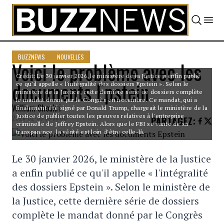
Skip to content
BUZZNEWS
NOUVELLES
Voici le problème avec les
Crédit: Le 30 janvier 2026, le ministère de la Justice a enfin publié
documents Epstein
ce qu'il appelle « l'intégralité des dossiers Epstein ». Selon le
ministère de la Justice, cette dernière série de dossiers complète
le mandat donné par le Congrès en novembre. Ce mandat, qui a
William Shoukri
finalement été signé par Donald Trump, chargeait le ministère de la
Justice de publier toutes les preuves relatives à l'entreprise
2026-02-05 09:56:00
PARTAGEZ
:
criminelle de Jeffrey Epstein. Alors que le FBI se vante de sa
transparence, la vérité est loin d'être celle-là.
Le 30 janvier 2026, le ministère de la Justice
a enfin publié ce qu'il appelle « l'intégralité
des dossiers Epstein ». Selon le ministère de
la Justice, cette dernière série de dossiers
complète le mandat donné par le Congrès