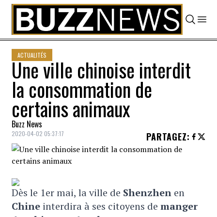
Skip to content
ACTUALITÉS
Une ville chinoise interdit
la consommation de
certains animaux
Buzz News
2020-04-02 05:37:17
PARTAGEZ
:
Dès le 1er mai, la ville de
Shenzhen
en
Chine
interdira à ses citoyens de
manger