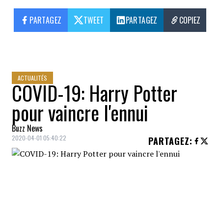
PARTAGEZ
TWEET
PARTAGEZ
COPIEZ
ACTUALITÉS
COVID-19: Harry Potter
pour vaincre l'ennui
Buzz News
2020-04-01 05:40:22
PARTAGEZ
:
En ces temps de
confinement
mondial, le
magicien le plus célèbre du monde,
Harry
Potter
, vient à la rescousse des
enfants
.
L'auteur
J.K. Rowling
vient d'annoncer sur