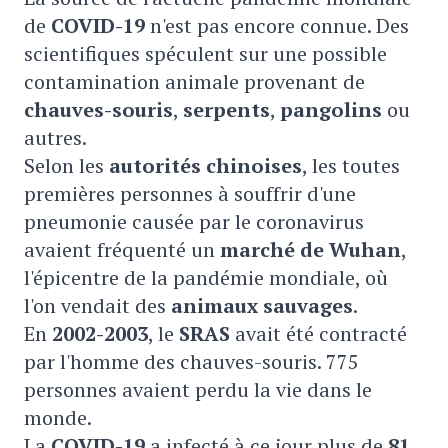
de
COVID-19
n'est pas encore connue. Des
scientifiques spéculent sur une possible
contamination animale provenant de
chauves-souris
,
serpents
,
pangolins
ou
autres.
Selon les
autorités chinoises
, les toutes
premières personnes à souffrir d'une
pneumonie causée par le coronavirus
avaient fréquenté un
marché de Wuhan
,
l'épicentre de la pandémie mondiale, où
l'on vendait des
animaux sauvages
.
En
2002-2003
, le
SRAS
avait été contracté
par l'homme des chauves-souris. 775
personnes avaient perdu la vie dans le
monde.
La
COVID-19
a infecté à ce jour plus de
81