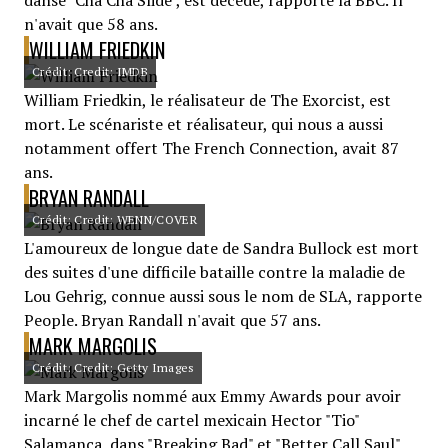
danse "Cha Cha Slide", est décédé, rapporte la BBC. Il
n'avait que 58 ans.
WILLIAM FRIEDKIN
Crédit: Credit: IMDB
William Friedkin, le réalisateur de The Exorcist, est
mort. Le scénariste et réalisateur, qui nous a aussi
notamment offert The French Connection, avait 87
ans.
BRYAN RANDALL
Crédit: Credit: WENN/COVER
L'amoureux de longue date de Sandra Bullock est mort
des suites d'une difficile bataille contre la maladie de
Lou Gehrig, connue aussi sous le nom de SLA, rapporte
People. Bryan Randall n'avait que 57 ans.
MARK MARGOLIS
Crédit: Credit: Getty Images
Mark Margolis nommé aux Emmy Awards pour avoir
incarné le chef de cartel mexicain Hector "Tio"
Salamanca, dans "Breaking Bad" et "Better Call Saul",