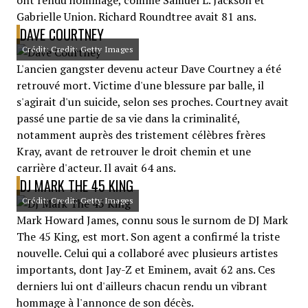
ont rendu hommage, comme Samuel L. Jackson et
Gabrielle Union. Richard Roundtree avait 81 ans.
DAVE COURTNEY
Crédit: Credit: Getty Images
L'ancien gangster devenu acteur Dave Courtney a été
retrouvé mort. Victime d'une blessure par balle, il
s'agirait d'un suicide, selon ses proches. Courtney avait
passé une partie de sa vie dans la criminalité,
notamment auprès des tristement célèbres frères
Kray, avant de retrouver le droit chemin et une
carrière d'acteur. Il avait 64 ans.
DJ MARK THE 45 KING
Crédit: Credit: Getty Images
Mark Howard James, connu sous le surnom de DJ Mark
The 45 King, est mort. Son agent a confirmé la triste
nouvelle. Celui qui a collaboré avec plusieurs artistes
importants, dont Jay-Z et Eminem, avait 62 ans. Ces
derniers lui ont d'ailleurs chacun rendu un vibrant
hommage à l'annonce de son décès.