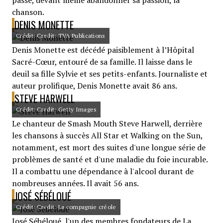
passé, devant même abandonner sa passion, la
chanson.
DENIS MONETTE
Crédit: Credit: TVA Publications
Denis Monette est décédé paisiblement à l’Hôpital
Sacré-Cœur, entouré de sa famille. Il laisse dans le
deuil sa fille Sylvie et ses petits-enfants. Journaliste et
auteur prolifique, Denis Monette avait 86 ans.
STEVE HARWELL
Crédit: Credit: Getty Images
Le chanteur de Smash Mouth Steve Harwell, derrière
les chansons à succès All Star et Walking on the Sun,
notamment, est mort des suites d'une longue série de
problèmes de santé et d'une maladie du foie incurable.
Il a combattu une dépendance à l'alcool durant de
nombreuses années. Il avait 56 ans.
JOSÉ SÉBÉLOUÉ
Crédit: Credit: La compagnie créole
José Sébéloué, l'un des membres fondateurs de La