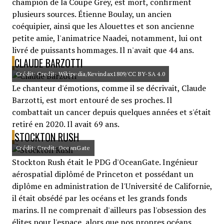
champion de la Coupe Grey, est mort, confirment
plusieurs sources. Étienne Boulay, un ancien
coéquipier, ainsi que les Alouettes et son ancienne
petite amie, l'animatrice Naadei, notamment, lui ont
livré de puissants hommages. Il n'avait que 44 ans.
CLAUDE BARZOTTI
Crédit: Credit: Wikipedia/Kevindax1809/CC BY-SA 4.0
Le chanteur d'émotions, comme il se décrivait, Claude
Barzotti, est mort entouré de ses proches. Il
combattait un cancer depuis quelques années et s'était
retiré en 2020. Il avait 69 ans.
STOCKTON RUSH
Crédit: Credit: OceanGate
Stockton Rush était le PDG d'OceanGate. Ingénieur
aérospatial diplômé de Princeton et possédant un
diplôme en administration de l'Université de Californie,
il était obsédé par les océans et les grands fonds
marins. Il ne comprenait d'ailleurs pas l'obsession des
élites pour l'espace, alors que nos propres océans