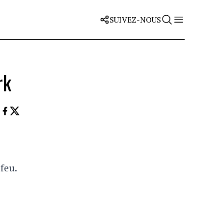
SUIVEZ-NOUS
rk
feu.