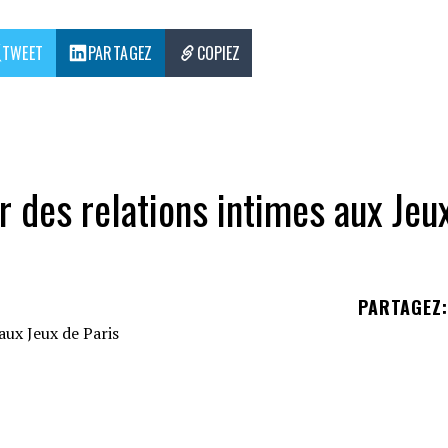
TWEET
PARTAGEZ
COPIEZ
r des relations intimes aux Jeu
PARTAGEZ
:
'interdiction des relations sexuelles et ils mettr
nibilité des athlètes au sein du village olympique