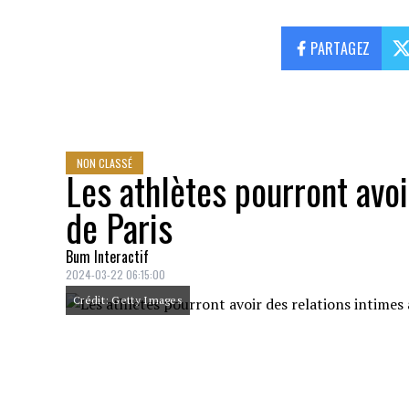
PARTAGEZ
NON CLASSÉ
Les athlètes pourront avoi
de Paris
Bum Interactif
2024-03-22 06:15:00
Crédit: Getty Images
Les Jeux olympiques de Paris 2024 lèvent l
300 000 préservatifs (condoms) à la dispo