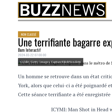
Skip to content
NON CLASSÉ
Une terrifiante bagarre e
Bum Interactif
2024-03-22 07:00:00
Crédit: Getty Images CaptureXRobVendetti
Un homme se retrouve dans un état criti
York, alors que celui-ci a été poignardé e
Cette séance terrifiante a été enregistrée
ICYMI: Man Shot in Head 