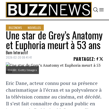
Skip to content
BUZZNEWS
NOUVELLES
Une star de Grey’s Anatomy
et Euphoria meurt à 53 ans
Bum Interactif
2026-02-20 08:41:41
PARTAGEZ
:
Crédit: Getty Images
Eric Dane, acteur connu pour sa présence
charismatique à l’écran et sa polyvalence à
la télévision comme au cinéma, est décédé.
Il s’est fait connaître du grand public en