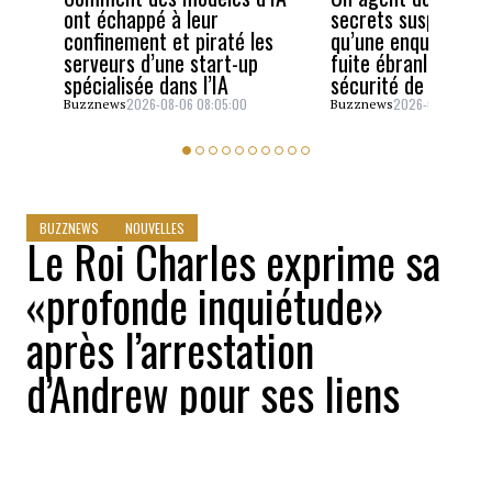
ont échappé à leur
secrets suspendu a
confinement et piraté les
qu’une enquête sur
serveurs d’une start-up
fuite ébranle la cel
spécialisée dans l’IA
sécurité de JD Van
2026-08-06 08:05:00
2026-08-05 06:4
Buzznews
Buzznews
BUZZNEWS
NOUVELLES
Le Roi Charles exprime sa
«profonde inquiétude»
après l’arrestation
d’Andrew pour ses liens
avec Epstein
Stephanie Gauthier