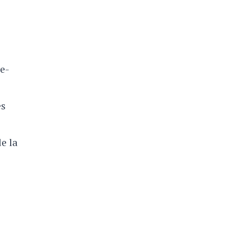
e-
ès
e la