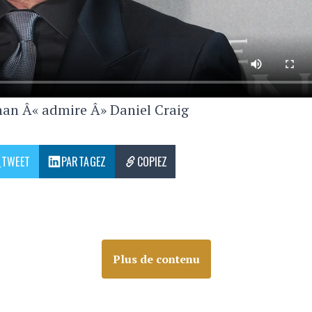
snan Â« admire Â» Daniel Craig
TWEET
PARTAGEZ
COPIEZ
Plus de contenu