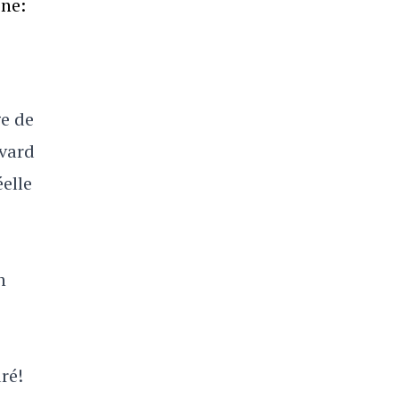
one:
ge de
rvard
elle
n
ré!