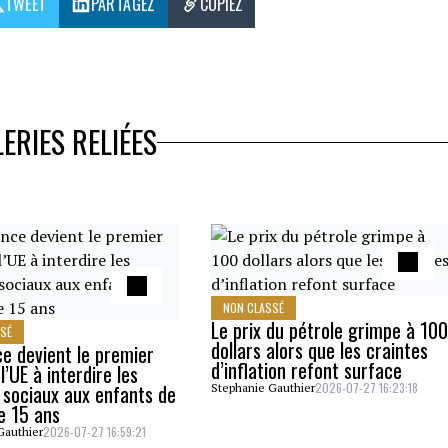
TWEET
PARTAGEZ
COPIEZ
ERIES RELIÉES
NON CLASSÉ
Le prix du pétrole grimpe à 100
SSÉ
dollars alors que les craintes
ce devient le premier
d’inflation refont surface
l’UE à interdire les
 sociaux aux enfants de
2026-07-27 16:23:18
Stephanie Gauthier
e 15 ans
2026-07-27 16:59:21
Gauthier