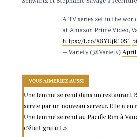
Schwartz et Stephanie Savage à l'écriture
A TV series set in the worl
at Amazon Prime Video, Va
https://t.co/X8YUjR10S1
p
— Variety (@Variety)
April
VOUS AIMERIEZ AUSSI
Une femme se rend dans un restaurant Bu
servie par un nouveau serveur. Elle n’en 
Une femme se rend au Pacific Rim à Vanco
c’était gratuit.»