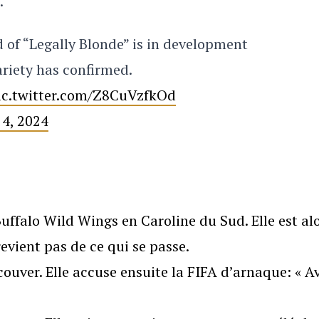
.
d of “Legally Blonde” is in development
riety has confirmed.
ic.twitter.com/Z8CuVzfkOd
 4, 2024
ffalo Wild Wings en Caroline du Sud. Elle est al
revient pas de ce qui se passe.
uver. Elle accuse ensuite la FIFA d’arnaque: « A