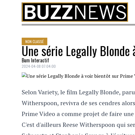
Skip to content
NON CLASSÉ
Une série Legally Blonde à
Bum Interactif
2024-04-08 07:04:00
Selon Variety, le film Legally Blonde, par
Witherspoon, revivra de ses cendres alor
Prime Video a comme projet de faire une s
C'est d'ailleurs Reese Witherspoon qui se