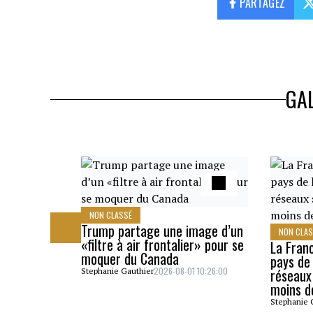
PARTAGEZ
GAL
NON CLASSÉ
Trump partage une image d’un
NON CLA
«filtre à air frontalier» pour se
La Fran
moquer du Canada
pays de 
2026-08-01 10:26:00
réseaux
Stephanie Gauthier
moins d
Stephanie 