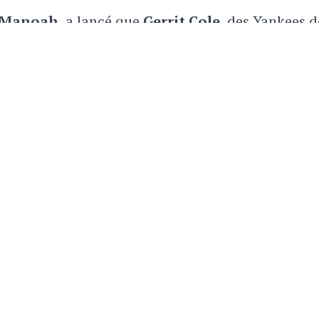
 Manoah
, a lancé que
Gerrit Cole
, des Yankees d
 la MLB.
, «
How Hungry Are You?», qu'il a largué cette peti
tricheur du baseball selon lui lui a été livrée, il n
 collants pour améliorer ses lancers. Et il a été ap
s Yankees' Gerrit Cole is MLB's biggest
fZeesQ
ontoSun)
November 22, 2022