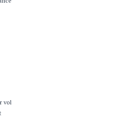
sance
r vol
t