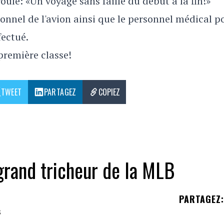
roulé: «Un voyage sans faille du début à la fin!»
onnel de l'avion ainsi que le personnel médical p
fectué.
première classe!
TWEET
PARTAGEZ
COPIEZ
 grand tricheur de la MLB
PARTAGEZ
: