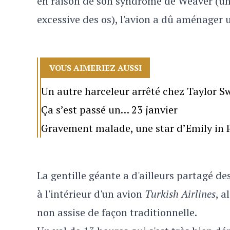
en raison de son syndrome de Weaver (
un
excessive des os), l'avion a dû aménager
VOUS AIMERIEZ AUSSI
Un autre harceleur arrêté chez Taylor Sw
Ça s’est passé un… 23 janvier
Gravement malade, une star d’Emily in P
La gentille géante a d'ailleurs partagé 
à l'intérieur d'un avion
Turkish Airlines
, a
non assise de façon traditionnelle.