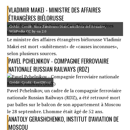
VLADIMIR MAKEI - MINISTRE DES AFFAIRES
ÉTRANGÈRES BIÉLORUSSE
Crédit: Credit: Nina Zambrano DíazCancillería del Ecuador,
WikiPedia CC by-sa 2.0
Le ministre des affaires étrangères biélorusse Vladimir
Makei est mort «subitement» de «causes inconnues»,
selon plusieurs sources.
PAVEL PCHELNIKOV - COMPAGNIE FERROVIAIRE
NATIONALE RUSSIAN RAILWAYS (RDZ)
Crédit: Credit: East2West
Pavel Pchelnikov, un cadre de la compagnie ferroviaire
nationale Russian Railways (RDZ), a été retrouvé mort
par balles sur le balcon de son appartement à Moscou
le 28 septembre. L'homme était âgé de 52 ans.
ANATOLY GERASHCHENKO, INSTITUT D'AVIATION DE
MOSCOU