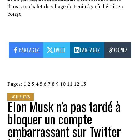
dans son chalet du village de Leninsky où il était en
congé.
PARTAGEZ
TWEET
PARTAGEZ
COPIEZ
Pages:
1
2
3
4
5
6
7
8
9
10
11
12
13
ACTUALITÉS
Elon Musk n’a pas tardé à
bloquer un compte
embarrassant sur Twitter