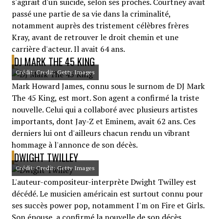
s'agirait d'un suicide, selon ses proches. Courtney avait
passé une partie de sa vie dans la criminalité,
notamment auprès des tristement célèbres frères
Kray, avant de retrouver le droit chemin et une
carrière d'acteur. Il avait 64 ans.
DJ MARK THE 45 KING
Crédit: Credit: Getty Images
Mark Howard James, connu sous le surnom de DJ Mark
The 45 King, est mort. Son agent a confirmé la triste
nouvelle. Celui qui a collaboré avec plusieurs artistes
importants, dont Jay-Z et Eminem, avait 62 ans. Ces
derniers lui ont d'ailleurs chacun rendu un vibrant
hommage à l'annonce de son décès.
DWIGHT TWILLEY
Crédit: Credit: Getty Images
L'auteur-compositeur-interprète Dwight Twilley est
décédé. Le musicien américain est surtout connu pour
ses succès power pop, notamment I'm on Fire et Girls.
Son épouse, a confirmé la nouvelle de son décès.