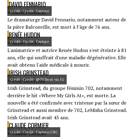
DAVID FENNARIO
Crédit: Credit: Capture
Le dramaturge David Fennario, notamment auteur de
la pièce Balconville, est mort à l’âge de 76 ans.
RENÉE HUDON
Crédit: Credit: Capture
L'animatrice et autrice Renée Hudon s'est éteinte à 81
ans, elle qui souffrait d'une maladie dégénérative. Elle
avait obtenu l'aide médicale à mourir.
IRISH GRINSTEAD
Crédit: Credit: @702beat via IG
Irish Grinstead, du groupe féminin 702, notamment
derrière le hit «Where My Girls At», est morte. La
nouvelle a été confirmée avec tristesse par la sœur de
Grinstead et aussi membre de 702, LeMisha Grinstead.
Irish Grinstead avait 43 ans.
CLAUDE CORMIER
Crédit: Credit: Capture/CBC