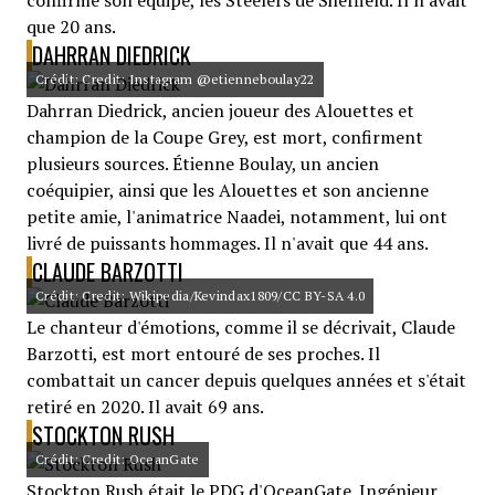
confirmé son équipe, les Steelers de Sheffield. Il n'avait
que 20 ans.
DAHRRAN DIEDRICK
Crédit: Credit: Instagram @etienneboulay22
Dahrran Diedrick, ancien joueur des Alouettes et
champion de la Coupe Grey, est mort, confirment
plusieurs sources. Étienne Boulay, un ancien
coéquipier, ainsi que les Alouettes et son ancienne
petite amie, l'animatrice Naadei, notamment, lui ont
livré de puissants hommages. Il n'avait que 44 ans.
CLAUDE BARZOTTI
Crédit: Credit: Wikipedia/Kevindax1809/CC BY-SA 4.0
Le chanteur d'émotions, comme il se décrivait, Claude
Barzotti, est mort entouré de ses proches. Il
combattait un cancer depuis quelques années et s'était
retiré en 2020. Il avait 69 ans.
STOCKTON RUSH
Crédit: Credit: OceanGate
Stockton Rush était le PDG d'OceanGate. Ingénieur