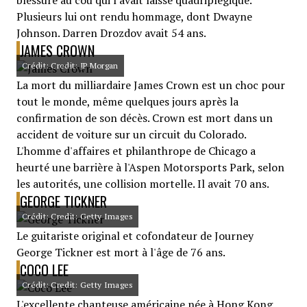
blessure au cou qui l'avait laissé quadriplégique.
Plusieurs lui ont rendu hommage, dont Dwayne
Johnson. Darren Drozdov avait 54 ans.
JAMES CROWN
Crédit: Credit: JP Morgan
La mort du milliardaire James Crown est un choc pour
tout le monde, même quelques jours après la
confirmation de son décès. Crown est mort dans un
accident de voiture sur un circuit du Colorado.
L'homme d'affaires et philanthrope de Chicago a
heurté une barrière à l'Aspen Motorsports Park, selon
les autorités, une collision mortelle. Il avait 70 ans.
GEORGE TICKNER
Crédit: Credit: Getty Images
Le guitariste original et cofondateur de Journey
George Tickner est mort à l'âge de 76 ans.
COCO LEE
Crédit: Credit: Getty Images
L'excellente chanteuse américaine née à Hong Kong