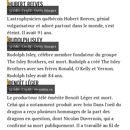
HUBERT REEVES
Crédit: Credit: Getty Images
L'astrophysicien québécois Hubert Reeves, génial
vulgarisateur et adoré partout dans le monde, s'est
éteint. Il avait 91 ans.
RUDOLPH ISLEY
Crédit: Credit: Getty Images
Rudolph Isley, célèbre membre fondateur du groupe
The Isley Brothers, est mort. Rudolph a créé The Isley
Brothers avec ses frères Ronald, O'Kelly et Vernon.
Rudolph Isley avait 84 ans.
BENOÎT LÉGER
Crédit: Credit: vivemtia.ca
Le producteur télé émérite Benoît Léger est mort.
Celui qui a notamment produit avec brio Dans l'oeil du
dragon a reçu plusieurs hommages de la part des
dragons en question, dont Nicolas Duvernois, qui a
confirmé sa mort publiquement. Il a travaillé au fil de