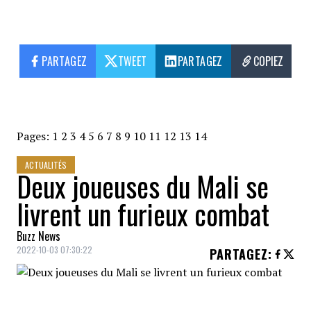
PARTAGEZ
TWEET
PARTAGEZ
COPIEZ
Pages:
1
2
3
4
5
6
7
8
9
10
11
12
13
14
ACTUALITÉS
Deux joueuses du Mali se
livrent un furieux combat
Buzz News
2022-10-03 07:30:22
PARTAGEZ
:
Deux joueuses de basket-ball de la