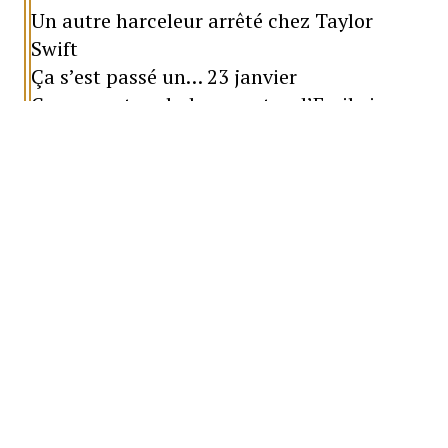
Un autre harceleur arrêté chez Taylor
Swift
Ça s’est passé un… 23 janvier
Gravement malade, une star d’Emily in
Paris hospitalisée
Si
Champagne Papi
avait remporté sa mise,
sa récolte en dollars américains aurait été
de 3,9 millions de dollars. Un chouette
montant qui se serait ajouté aux poches
très profondes de Drake, mais au lieu de ça,
il a perdu plusieurs milliers de dollars.
Pour festoyer cette «occasion» (pour le
Réal), le compte Twitter du Madrid s'est
permis une belle petite boutade à l'endroit