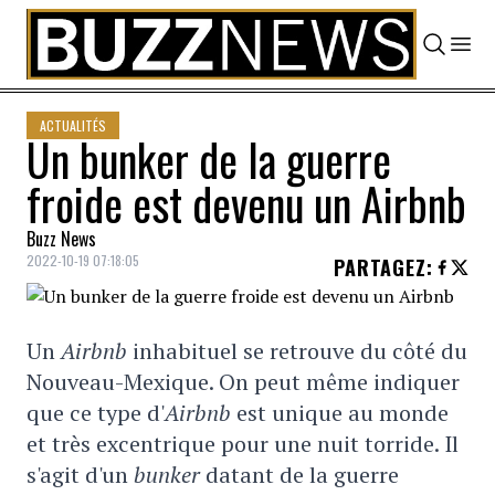
Skip to content
ACTUALITÉS
Un bunker de la guerre
froide est devenu un Airbnb
Buzz News
2022-10-19 07:18:05
PARTAGEZ
:
Un
Airbnb
inhabituel se retrouve du côté du
Nouveau-Mexique. On peut même indiquer
que ce type d'
Airbnb
est unique au monde
et très excentrique pour une nuit torride. Il
s'agit d'un
bunker
datant de la guerre