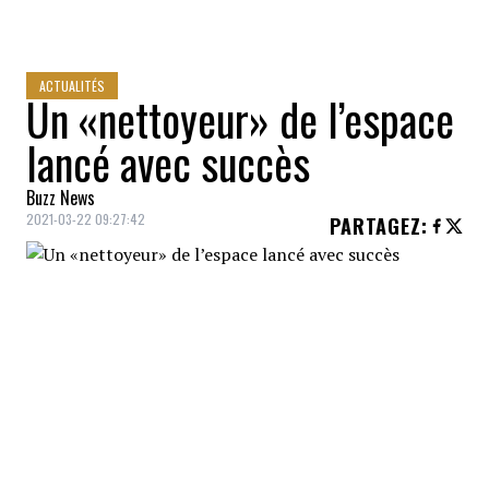
ACTUALITÉS
Un «nettoyeur» de l’espace
lancé avec succès
Buzz News
2021-03-22 09:27:42
PARTAGEZ
:
Le satellite
ELSA-d
a été lancé avec succès
la nuit dernière. Il s'agit du premier
satellite
envoyé dans l'espace, capable d'y
faire le
ménage
.
C'est à 2h07 la nuit dernière que la firme
japonaise
Astroscale
a lancé son
satellite