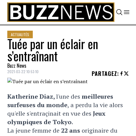
Skip to content
ACTUALITÉS
Tuée par un éclair en
s’entraînant
Buzz News
2021-03-22 10:53:10
PARTAGEZ
:
Katherine Diaz
,
l'une des
meilleures
surfeuses du monde
, a perdu la vie alors
qu'elle s'entraçinait en vue des
Jeux
olympiques de Tokyo
.
La jeune femme de
22 ans
originaire du