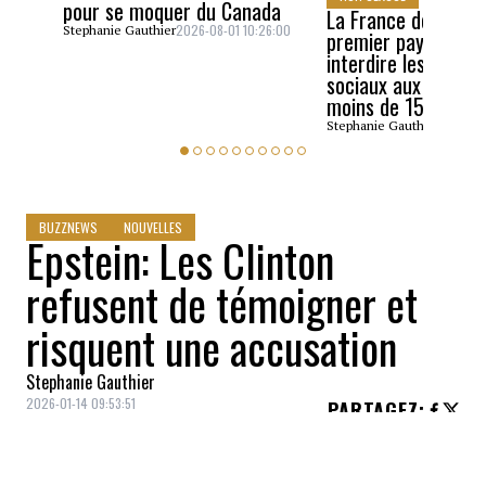
pour se moquer du Canada
La France devient l
2026-08-01 10:26:00
Stephanie Gauthier
premier pays de l’U
interdire les résea
sociaux aux enfant
moins de 15 ans
2026-07
Stephanie Gauthier
BUZZNEWS
NOUVELLES
Epstein: Les Clinton
refusent de témoigner et
risquent une accusation
Stephanie Gauthier
2026-01-14 09:53:51
PARTAGEZ
:
Crédit: Getty Images