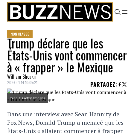
Skip to content
NON CLASSÉ
Trump déclare que les
États-Unis vont commencer
à « frapper » le Mexique
William Shoukri
2026-01-14 10:05:21
PARTAGEZ
:
Crédit: Getty Images
Dans une interview avec Sean Hannity de
Fox News, Donald Trump a menacé que les
États-Unis « allaient commencer à frapper