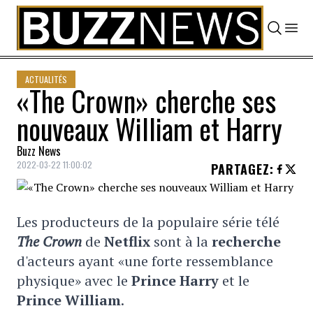
Skip to content
ACTUALITÉS
«The Crown» cherche ses
nouveaux William et Harry
Buzz News
2022-03-22 11:00:02
PARTAGEZ
:
Les producteurs de la populaire série télé
The Crown
de
Netflix
sont à la
recherche
d'acteurs ayant «une forte ressemblance
physique» avec le
Prince Harry
et le
Prince William
.