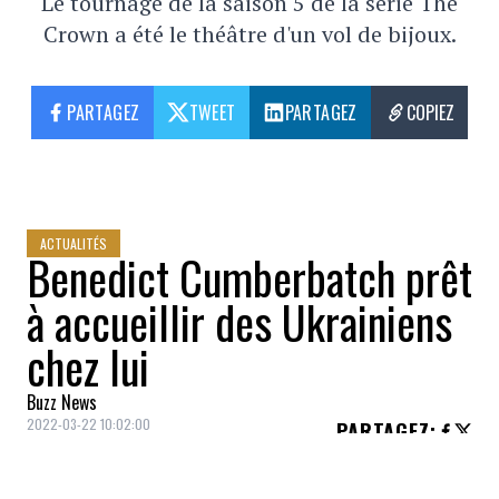
Le tournage de la saison 5 de la série The
Crown a été le théâtre d'un vol de bijoux.
PARTAGEZ
TWEET
PARTAGEZ
COPIEZ
ACTUALITÉS
Benedict Cumberbatch prêt
à accueillir des Ukrainiens
chez lui
Buzz News
2022-03-22 10:02:00
PARTAGEZ
: