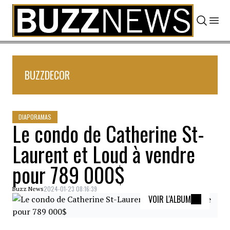
Skip to content
BUZZDECOR
DIAPORAMAS
Le condo de Catherine St-
Laurent et Loud à vendre
pour 789 000$
2024-01-23 08:16:39
Buzz News
VOIR L'ALBUM