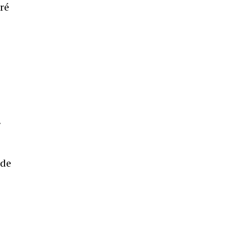
ré
.
 de