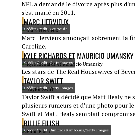
NFL a demandé le divorce après plus d'u
s'est marié en 2011.
MARC HERVIEUX
Crédit: Credit: Courtoisie
Marc Hervieux annonçait sobrement la fin
Caroline.
KYLE RICHARDS ET MAURICIO UMANSKY
Crédit: Credit: Getty Images
Les stars de The Real Housewives of Bever
TAYLOR SWIFT
Crédit: Credit: Getty Images
Taylor Swift a décidé que Matt Healy ne 
plusieurs rumeurs et d’une photo pour le
Swift et Matt Healy semblait compromise
BILLIE EILISH
Crédit: Credit: Dimitrios Kambouris/Getty Images