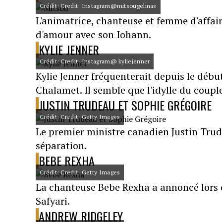
Crédit: Credit: Instagram@mitsougelinas
L'animatrice, chanteuse et femme d'affai
d'amour avec son Iohann.
KYLIE JENNER
Crédit: Credit: Instagram@ kyliejenner
Kylie Jenner fréquenterait depuis le débu
Chalamet. Il semble que l'idylle du coup
JUSTIN TRUDEAU ET SOPHIE GRÉGOIRE
Crédit: Credit: Getty Images
Le premier ministre canadien Justin Tru
séparation.
BEBE REXHA
Crédit: Credit: Getty Images
La chanteuse Bebe Rexha a annoncé lors d
Safyari.
ANDREW RIDGELEY