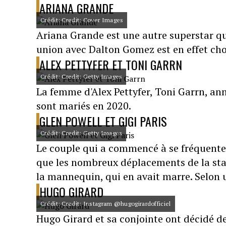
ARIANA GRANDE
Crédit: Credit: Cover Images
Ariana Grande est une autre superstar q
union avec Dalton Gomez est en effet cho
ALEX PETTYFER ET TONI GARRN
Crédit: Credit: Getty Images
La femme d'Alex Pettyfer, Toni Garrn, ann
sont mariés en 2020.
GLEN POWELL ET GIGI PARIS
Crédit: Credit: Getty Images
Le couple qui a commencé à se fréquenter
que les nombreux déplacements de la sta
la mannequin, qui en avait marre. Selon u
HUGO GIRARD
Crédit: Credit: Instagram @hugogirardofficiel
Hugo Girard et sa conjointe ont décidé de