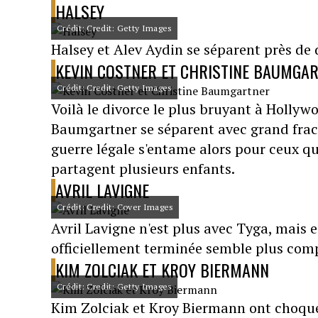
HALSEY
Crédit: Credit: Getty Images
Halsey et Alev Aydin se séparent près de d
KEVIN COSTNER ET CHRISTINE BAUMGA
Crédit: Credit: Getty Images
Voilà le divorce le plus bruyant à Hollyw
Baumgartner se séparent avec grand fracas
guerre légale s'entame alors pour ceux q
partagent plusieurs enfants.
AVRIL LAVIGNE
Crédit: Credit: Cover Images
Avril Lavigne n'est plus avec Tyga, mais e
officiellement terminée semble plus comple
KIM ZOLCIAK ET KROY BIERMANN
Crédit: Credit: Getty Images
Kim Zolciak et Kroy Biermann ont choqué l