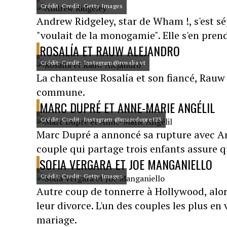
Crédit: Credit: Getty Images
Andrew Ridgeley, star de Wham !, s'est 
"voulait de la monogamie". Elle s'en pren
ROSALÍA ET RAUW ALEJANDRO
Crédit: Credit: Instagram@rosalia.vt
La chanteuse Rosalía et son fiancé, Rauw
commune.
MARC DUPRÉ ET ANNE-MARIE ANGÉLIL
Crédit: Credit: Instagram @marcdupre123
Marc Dupré a annoncé sa rupture avec An
couple qui partage trois enfants assure q
SOFIA VERGARA ET JOE MANGANIELLO
Crédit: Credit: Getty Images
Autre coup de tonnerre à Hollywood, alor
leur divorce. L'un des couples les plus e
mariage.