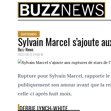
Skip to content
DIAPORAMAS
Sylvain Marcel s’ajoute au
Buzz News
2023-08-31 21:00:18
Rupture pour Sylvain Marcel, rapporte le 
publiquement son amour avant que la rela
celle-ci après huit mois.
DEBBIE LYNCH-WHITE