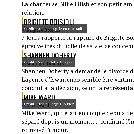
La chanteuse Billie Eilish et son petit a
relation.
BRIGITTE BOISJOLI
Crédit: Credit: Torpille Promo Radio
7 Jours rapporte la rupture de Brigitte Bo
épreuve très difficile de sa vie, se concen
SHANNEN DOHERTY
Crédit: Credit: Getty Images
Shannen Doherty a demandé le divorce de
L'agente d'Iswarienko semble être «inti
conduit à la décision, selon la représent
MIKE WARD
Crédit: Credit: Serge Cloutier
Mike Ward, qui était en couple depuis de
séparé depuis un moment, a confirmé l'hu
retrouvé l'amour.