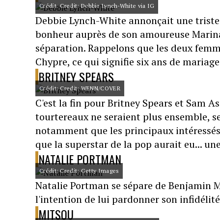
Crédit: Credit: Debbie Lynch-White via IG
Debbie Lynch-White annonçait une triste n
bonheur auprès de son amoureuse Marina
séparation. Rappelons que les deux femme
Chypre, ce qui signifie six ans de mariage
BRITNEY SPEARS
Crédit: Credit: WENN/COVER
C'est la fin pour Britney Spears et Sam Asg
tourtereaux ne seraient plus ensemble, s
notamment que les principaux intéressés
que la superstar de la pop aurait eu... une
NATALIE PORTMAN
Crédit: Credit: Getty Images
Natalie Portman se sépare de Benjamin Mi
l'intention de lui pardonner son infidélit
MITSOU