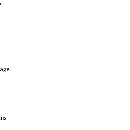
e
age.
uis