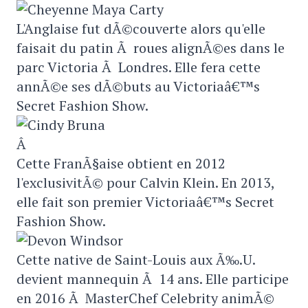
L'Anglaise fut dÃ©couverte alors qu'elle
faisait du patin Ã roues alignÃ©es dans le
parc Victoria Ã Londres. Elle fera cette
annÃ©e ses dÃ©buts au Victoriaâ€™s
Secret Fashion Show.
Â
Cette FranÃ§aise obtient en 2012
l'exclusivitÃ© pour Calvin Klein. En 2013,
elle fait son premier Victoriaâ€™s Secret
Fashion Show.
Cette native de Saint-Louis aux Ã‰.U.
devient mannequin Ã 14 ans. Elle participe
en 2016 Ã MasterChef Celebrity animÃ©