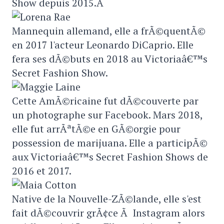
Show depuis 2015.Â
Mannequin allemand, elle a frÃ©quentÃ©
en 2017 l'acteur Leonardo DiCaprio. Elle
fera ses dÃ©buts en 2018 au Victoriaâ€™s
Secret Fashion Show.
Cette AmÃ©ricaine fut dÃ©couverte par
un photographe sur Facebook. Mars 2018,
elle fut arrÃªtÃ©e en GÃ©orgie pour
possession de marijuana. Elle a participÃ©
aux Victoriaâ€™s Secret Fashion Shows de
2016 et 2017.
Native de la Nouvelle-ZÃ©lande, elle s'est
fait dÃ©couvrir grÃ¢ce Ã Instagram alors