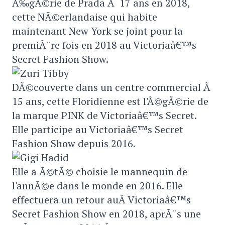
Ã‰gÃ©rie de Prada Ã 17 ans en 2018,
cette NÃ©erlandaise qui habite
maintenant New York se joint pour la
premiÃ¨re fois en 2018 au Victoriaâ€™s
Secret Fashion Show.
DÃ©couverte dans un centre commercial Ã
15 ans, cette Floridienne est l'Ã©gÃ©rie de
la marque PINK de Victoriaâ€™s Secret.
Elle participe au Victoriaâ€™s Secret
Fashion Show depuis 2016.
Elle a Ã©tÃ© choisie le mannequin de
l'annÃ©e dans le monde en 2016. Elle
effectuera un retour auÂ Victoriaâ€™s
Secret Fashion Show en 2018, aprÃ¨s une