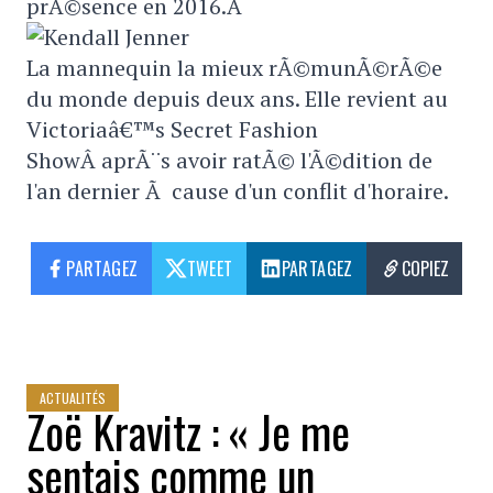
prÃ©sence en 2016.Â
La mannequin la mieux rÃ©munÃ©rÃ©e
du monde depuis deux ans. Elle revient au
Victoriaâ€™s Secret Fashion
ShowÂ aprÃ¨s avoir ratÃ© l'Ã©dition de
l'an dernier Ã cause d'un conflit d'horaire.
PARTAGEZ
TWEET
PARTAGEZ
COPIEZ
ACTUALITÉS
Zoë Kravitz : « Je me
sentais comme un