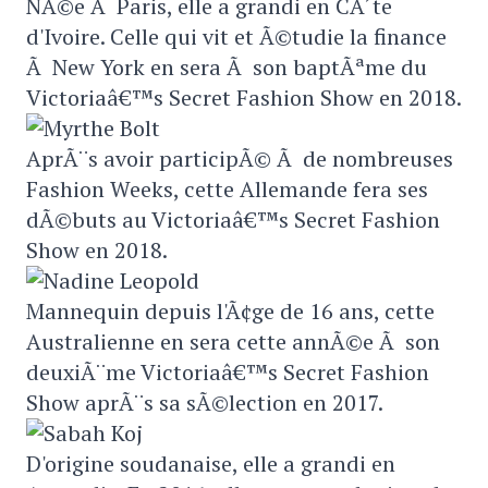
NÃ©e Ã Paris, elle a grandi en CÃ´te
d'Ivoire. Celle qui vit et Ã©tudie la finance
Ã New York en sera Ã son baptÃªme du
Victoriaâ€™s Secret Fashion Show en 2018.
AprÃ¨s avoir participÃ© Ã de nombreuses
Fashion Weeks, cette Allemande fera ses
dÃ©buts au Victoriaâ€™s Secret Fashion
Show en 2018.
Mannequin depuis l'Ã¢ge de 16 ans, cette
Australienne en sera cette annÃ©e Ã son
deuxiÃ¨me Victoriaâ€™s Secret Fashion
Show aprÃ¨s sa sÃ©lection en 2017.
D'origine soudanaise, elle a grandi en