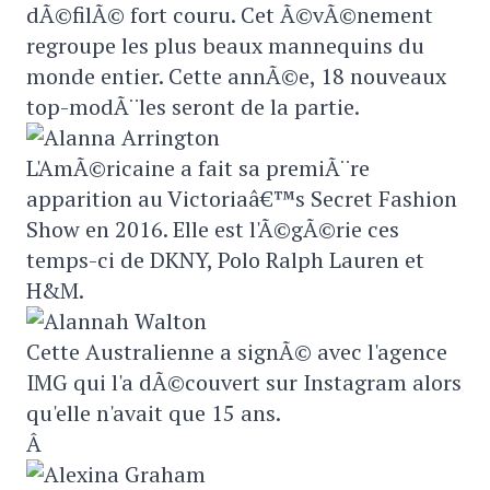
dÃ©filÃ© fort couru. Cet Ã©vÃ©nement
regroupe les plus beaux mannequins du
monde entier. Cette annÃ©e, 18 nouveaux
top-modÃ¨les seront de la partie.
L'AmÃ©ricaine a fait sa premiÃ¨re
apparition au Victoriaâ€™s Secret Fashion
Show en 2016. Elle est l'Ã©gÃ©rie ces
temps-ci de DKNY, Polo Ralph Lauren et
H&M.
Cette Australienne a signÃ© avec l'agence
IMG qui l'a dÃ©couvert sur Instagram alors
qu'elle n'avait que 15 ans.
Â