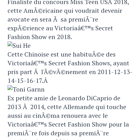
Finaliste du concours Miss Teen USA 2018,
cette AmÃ©ricaine qui voudrait devenir
avocate en sera Ã sa premiÃ¨re
expÃ©rience au Victoriaâ€™s Secret
Fashion Show en 2018.
Cette Chinoise est une habituÃ©e des
Victoriaâ€™s Secret Fashion Shows, ayant
pris part Ã l'Ã©vÃ©nement en 2011-12-13-
14-15-16-17.Â
Ex petite amie de Leonardo DiCaprio de
2013 Ã 2014, cette Allemande qui touche
aussi au cinÃ©ma renouera avec le
Victoriaâ€™s Secret Fashion Show pour la
premiÃ¨re fois depuis sa premiÃ¨re