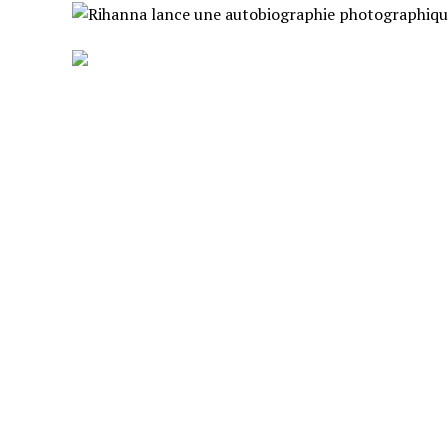
Rihanna
propose à ses fans une
autobi
moments de sa vie.
Le livre grand format intitulé
Rihanna: Fe
La chanteuse originaire de la Barbade a
des Caraïbes à aujourd'hui.
VOUS AIMERIEZ AUSSI
Un autre harceleur arrêté chez Taylor Sw
Ça s’est passé un… 23 janvier
Gravement malade, une star d’Emily in P