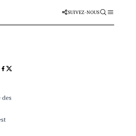
SUIVEZ-NOUS
e des
st