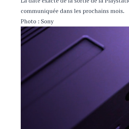
La date exacte de la sortie de la Playstat
communiquée dans les prochains mois.
Photo : Sony