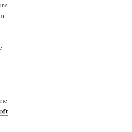
ons
un
e
rie
oft