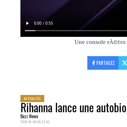
Une console rÃ©tro
PARTAGEZ
ACTUALITÉS
Rihanna lance une autobi
Buzz News
2019-10-08 05:33:43