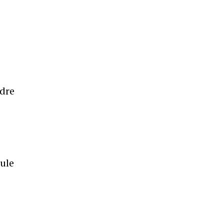
ndre
ule