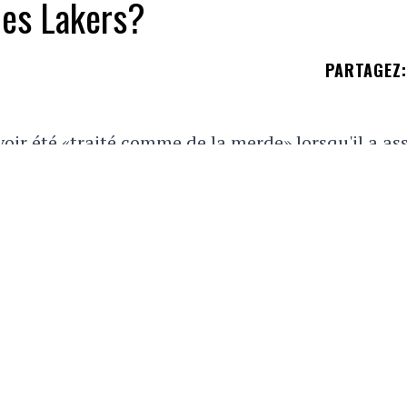
les Lakers?
PARTAGEZ
:
oir été «traité comme de la merde» lorsqu'il a ass
 de Washington) jeudi soir, précisant même qu'il s
u sujet de cette déclaration de Wayne, mais celui-
n fiel sur les Lakers de Los Angeles, via la platef
ated Like S***' At Lakers Game, ‘F***
https://t.co/5c8rW2XuXM