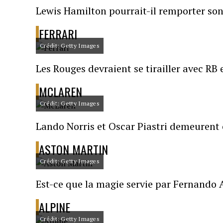
Lewis Hamilton pourrait-il remporter son
FERRARI
Crédit: Getty Images
Les Rouges devraient se tirailler avec RB 
MCLAREN
Crédit: Getty Images
Lando Norris et Oscar Piastri demeurent 
ASTON MARTIN
Crédit: Getty Images
Est-ce que la magie servie par Fernando
ALPINE
Crédit: Getty Images