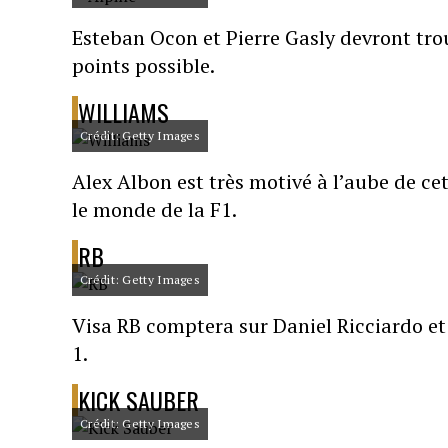
Esteban Ocon et Pierre Gasly devront trou
points possible.
WILLIAMS
Crédit: Getty Images
Alex Albon est très motivé à l’aube de cet
le monde de la F1.
RB
Crédit: Getty Images
Visa RB comptera sur Daniel Ricciardo e
1.
KICK SAUBER
Crédit: Getty Images