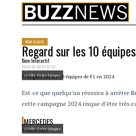
Skip to content
NON CLASSÉ
Regard sur les 10 équipe
Bum Interactif
2024-03-02 07:47:52
Crédit: Getty Images
Est-ce que quelqu’un réussira à arrêter 
cette campagne 2024 risque d’être très ca
MERCEDES
Crédit: Getty Images