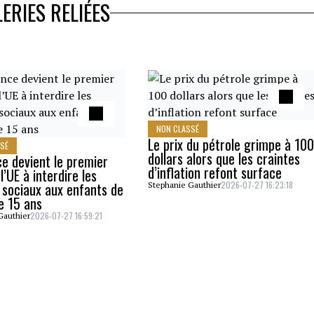
ERIES RELIÉES
NON CLASSÉ
Le prix du pétrole grimpe à 100
SSÉ
dollars alors que les craintes
ce devient le premier
d’inflation refont surface
l’UE à interdire les
 sociaux aux enfants de
2026-07-27 16:23:18
Stephanie Gauthier
e 15 ans
2026-07-27 16:59:21
Gauthier