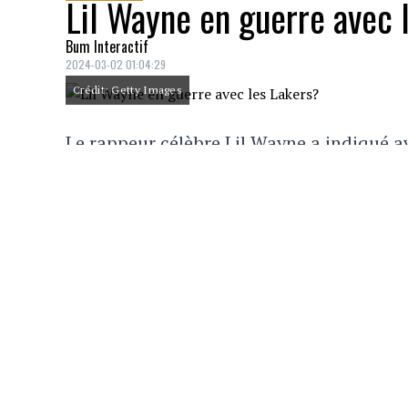
Lil Wayne en guerre avec 
Bum Interactif
2024-03-02 01:04:29
Crédit: Getty Images
Le rappeur célèbre Lil Wayne a indiqué av
à la joute des Lakers (contre les Wizards
prêt à larguer son équipe bien-aimée.
L'histoire ne mentionne pas les détails a
n'a pas hésité un instant afin de verser so
X.
Lil Wayne Says He Was ‘Tre
Em' | Click to read more