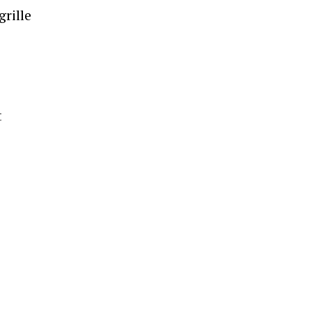
grille
t