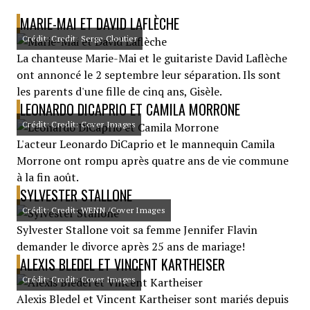
MARIE-MAI ET DAVID LAFLÈCHE
Crédit: Credit: Serge Cloutier
La chanteuse Marie-Mai et le guitariste David Laflèche
ont annoncé le 2 septembre leur séparation. Ils sont
les parents d'une fille de cinq ans, Gisèle.
LEONARDO DICAPRIO ET CAMILA MORRONE
Crédit: Credit: Cover Images
L'acteur Leonardo DiCaprio et le mannequin Camila
Morrone ont rompu après quatre ans de vie commune
à la fin août.
SYLVESTER STALLONE
Crédit: Credit: WENN /Cover Images
Sylvester Stallone voit sa femme Jennifer Flavin
demander le divorce après 25 ans de mariage!
ALEXIS BLEDEL ET VINCENT KARTHEISER
Crédit: Credit: Cover Images
Alexis Bledel et Vincent Kartheiser sont mariés depuis