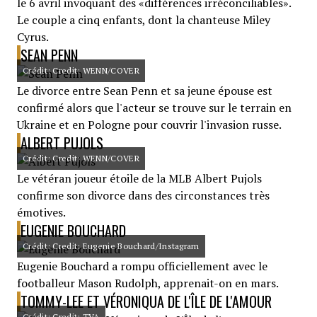
le 6 avril invoquant des «différences irréconciliables».
Le couple a cinq enfants, dont la chanteuse Miley
Cyrus.
SEAN PENN
Crédit: Credit: WENN/COVER
Le divorce entre Sean Penn et sa jeune épouse est
confirmé alors que l'acteur se trouve sur le terrain en
Ukraine et en Pologne pour couvrir l'invasion russe.
ALBERT PUJOLS
Crédit: Credit: WENN/COVER
Le vétéran joueur étoile de la MLB Albert Pujols
confirme son divorce dans des circonstances très
émotives.
EUGENIE BOUCHARD
Crédit: Credit: Eugenie Bouchard/Instagram
Eugenie Bouchard a rompu officiellement avec le
footballeur Mason Rudolph, apprenait-on en mars.
TOMMY-LEE ET VÉRONIQUA DE L'ÎLE DE L'AMOUR
Crédit: Credit: TVA