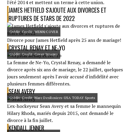
l'été 2014 et mettent un terme à cette union.
JAMES HETFIELD S'AJOUTE AUX DIVORCES ET
RUPTURES DE STARS DE 2022
Crédit: Credit: WENN/COVER
Divorce pour James Hetfield après 25 ans de mariage!
CRYSTAL RENAY ET NE-YO
Crédit: Credit: Cover Images
La femme de Ne-Yo, Crystal Renay, a demandé le
divorce après six ans de mariage, le 22 juillet, quelques
jours seulement après l'avoir accusé d'infidélité avec
plusieurs femmes différentes.
SEAN AVERY
Crédit: Credit: Marc DesRosiers-USA TODAY Sports
L'ex-hockeyeur Sean Avery et sa femme le mannequin
Hilary Rhoda, mariés depuis 2015, ont demandé le
divorce à la fin juillet.
KENDALL JENNER