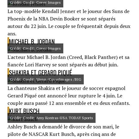
Crédit: Credit: Cover Images
La top-modèle Kendall Jenner et le joueur des Suns de
Phoenix de la NBA Devin Booker se sont séparés
autour du 22 juin. Le couple se fréquentait depuis deux
ans.
MICHAEL B. JORDAN
Crédit: Credit: Cover Images
L'acteur Michael B. Jordan (Creed, Black Panther) et sa
fiancée Lori Harvey se sont séparés au début juin.
SHAKIRA ET GERARD PIQUÉ
Crédit: Credit: Wenn /CoverImages /BIG
La chanteuse Shakira et le joueur de soccer espagnol
Gerard Piqué ont annoncé leur rupture le 4 juin. Le
couple aura passé 12 ans ensemble et eu deux enfants.
KURT BUSCH
Crédit: Credit: Amy Kontras-USA TODAY Sports
Ashley Busch a demandé le divorce de son mari, le
pilote de NASCAR Kurt Busch, après cinq ans de