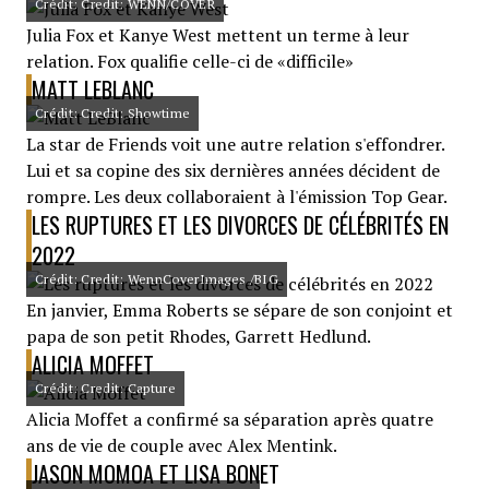
Crédit: Credit: WENN/COVER
Julia Fox et Kanye West mettent un terme à leur
relation. Fox qualifie celle-ci de «difficile»
MATT LEBLANC
Crédit: Credit: Showtime
La star de Friends voit une autre relation s'effondrer.
Lui et sa copine des six dernières années décident de
rompre. Les deux collaboraient à l'émission Top Gear.
LES RUPTURES ET LES DIVORCES DE CÉLÉBRITÉS EN
2022
Crédit: Credit: WennCoverImages /BIG
En janvier, Emma Roberts se sépare de son conjoint et
papa de son petit Rhodes, Garrett Hedlund.
ALICIA MOFFET
Crédit: Credit: Capture
Alicia Moffet a confirmé sa séparation après quatre
ans de vie de couple avec Alex Mentink.
JASON MOMOA ET LISA BONET