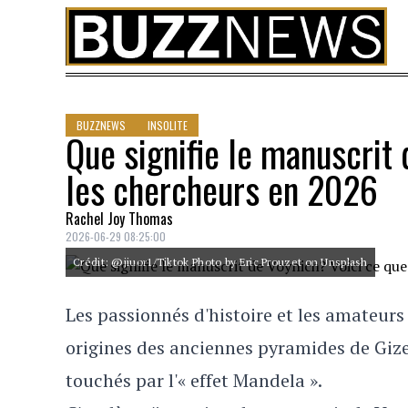
Skip to content
BUZZNEWS
INSOLITE
Que signifie le manuscrit
les chercheurs en 2026
Rachel Joy Thomas
2026-06-29 08:25:00
Crédit: @jiuor1/Tiktok Photo by Eric Prouzet on Unsplash
Les passionnés d'histoire et les amateurs 
origines des anciennes pyramides de Giz
touchés par l'« effet Mandela ».