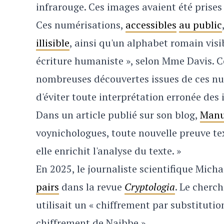
infrarouge. Ces images avaient été prise
Ces numérisations,
accessibles
au public
illisible
, ainsi qu'un alphabet romain visi
écriture humaniste », selon Mme Davis. Ce
nombreuses découvertes issues de ces nu
d'éviter toute interprétation erronée de
Dans un article publié sur son blog,
Manu
voynichologues, toute nouvelle preuve text
elle enrichit l'analyse du texte. »
En 2025, le journaliste scientifique Mich
pairs
dans la revue
Cryptologia
. Le cherc
utilisait un « chiffrement par substituti
chiffrement de Naibbe ».