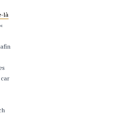
e-là
'«
afin
es
 car
ch