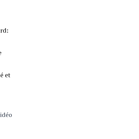
rd:
e
é et
vidéo