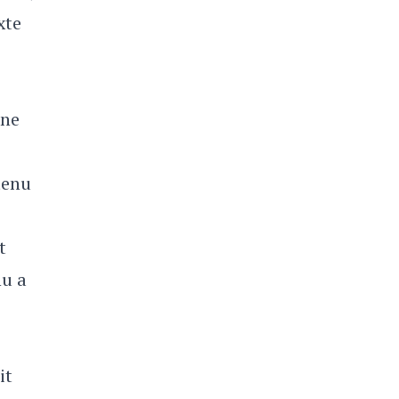
xte
 ne
tenu
t
nu a
it