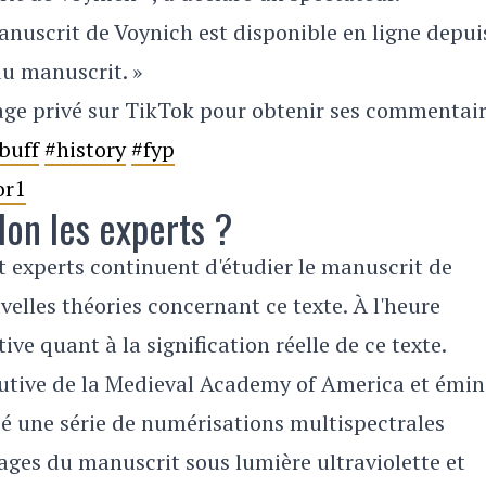
nuscrit de Voynich est disponible en ligne depui
du manuscrit. »
age privé sur TikTok pour obtenir ses commentai
buff
#history
#fyp
or1
lon les experts ?
experts continuent d'étudier le manuscrit de
lles théories concernant ce texte. À l'heure
tive quant à la signification réelle de ce texte.
écutive de la Medieval Academy of America et émi
é une série de numérisations multispectrales
ges du manuscrit sous lumière ultraviolette et