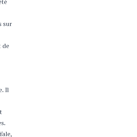
été
s sur
t de
. Il
t
s.
Yale,