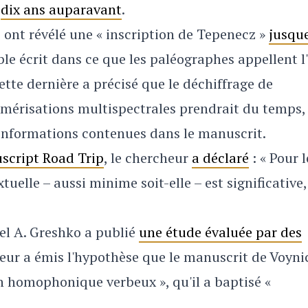
s
dix ans auparavant
.
, ont révélé une « inscription de Tepenecz »
jusqu
ble écrit dans ce que les paléographes appellent l
tte dernière a précisé que le déchiffrage de
mérisations multispectrales prendrait du temps, 
s informations contenues dans le manuscrit.
script Road Trip
, le chercheur
a déclaré
: « Pour l
uelle – aussi minime soit-elle – est significative,
ael A. Greshko a publié
une étude évaluée par des
heur a émis l'hypothèse que le manuscrit de Voyni
on homophonique verbeux », qu'il a baptisé «