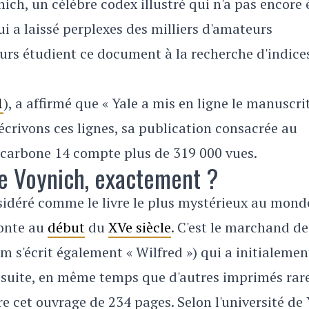
nich, un célèbre codex illustré qui n'a pas encore 
ui a laissé perplexes des milliers d'amateurs
eurs étudient ce document à la recherche d'indice
1
), a affirmé que « Yale a mis en ligne le manuscri
 écrivons ces lignes, sa publication consacrée au
u carbone 14 compte plus de 319 000 vues.
de Voynich, exactement ?
idéré comme le livre le plus mystérieux au monde
monte au
début
du
XVe siècle
. C'est le marchand de
m s'écrit également « Wilfred ») qui a initialemen
ésuite, en même temps que d'autres imprimés rare
re cet ouvrage de 234 pages. Selon l'université de 