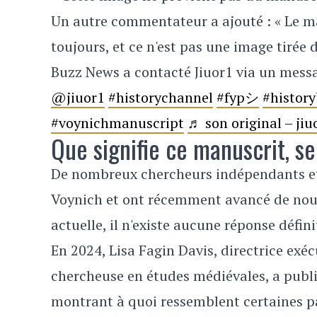
Un autre commentateur a ajouté : « Le ma
toujours, et ce n'est pas une image tirée 
Buzz News a contacté Jiuor1 via un mess
@jiuor1
#historychannel
#fypシ
#history
#voynichmanuscript
♬ son original – jiu
Que signifie ce manuscrit, se
De nombreux chercheurs indépendants et 
Voynich et ont récemment avancé de nouve
actuelle, il n'existe aucune réponse défini
En 2024, Lisa Fagin Davis, directrice ex
chercheuse en études médiévales, a publi
montrant à quoi ressemblent certaines pa