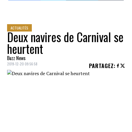
ACTUALITÉS
Deux navires de Carnival se
heurtent
Buzz News
2019-12-20 09:56:58
PARTAGEZ
:
Deux
bateaux
de croisières de l'armateur
Carnival
se sont heurtés au Mexique.
L'accident est survenu ce matin (20
décembre) au port de
Cuzumel
, en face de
Playa del Carmen
au Mexique.