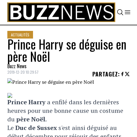
Skip to content
ACTUALITÉS
Prince Harry se déguise en
père Noël
Buzz News
2019-12-20 10:29:57
PARTAGEZ
:
P
rince Harry
a enfilé dans les dernières
heures pour une bonne cause un costume
du
père Noël
.
Le
D
uc de Sussex
s'est ainsi déguisé au
début décembre pour réjouir des enfants