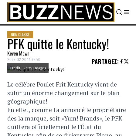
Skip to content
NON CLASSÉ
PFK quitte le Kentucky!
Keven Mawn
2025-02-20 14:32:50
PARTAGEZ
:
Crédit: Getty Images
Le célèbre Poulet Frit Kentucky vient de
subir un énorme changement sur le plan
géographique!
En effet, comme l'a annoncé le propriétaire
des la marque, soit «Yum! Brands», le PFK
quittera officiellement le l'État du
Kentucky, afin de se diriger vers Plano, au