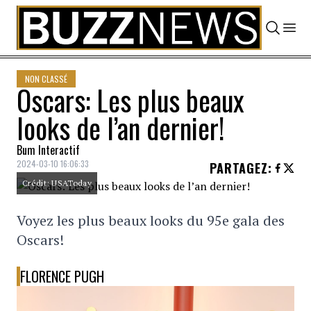
Skip to content
NON CLASSÉ
Oscars: Les plus beaux
looks de l’an dernier!
Bum Interactif
2024-03-10 16:06:33
PARTAGEZ
:
Crédit: USAToday
Voyez les plus beaux looks du 95e gala des
Oscars!
FLORENCE PUGH