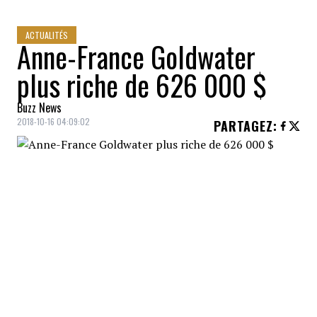
ACTUALITÉS
Anne-France Goldwater
plus riche de 626 000 $
Buzz News
2018-10-16 04:09:02
PARTAGEZ
:
L'animatrice de l'émission
L'arbitre
présenté
à V et
MusiMax
, l'avocate bien connue
Anne-France Goldwater, vient de remporter
sa propre cause contre son diffuseur et sa
maison de production. Les deux partis
doivent maintenant lui faire un chèque de
plus de 600 000 $.